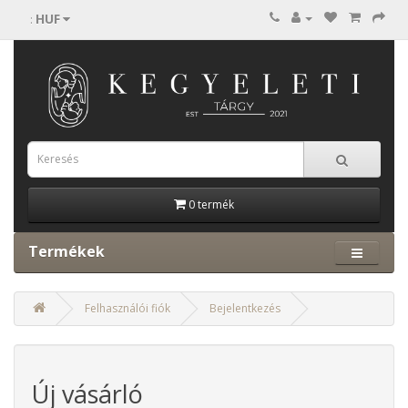
HUF
:
0 termék
Termékek
Felhasználói fiók
Bejelentkezés
Új vásárló