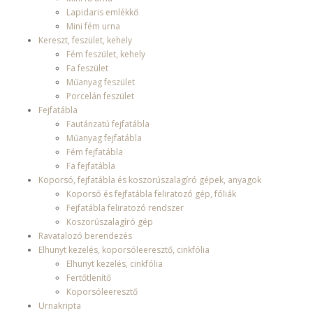
Lapidaris emlékkő
Mini fém urna
Kereszt, feszület, kehely
Fém feszület, kehely
Fa feszület
Műanyag feszület
Porcelán feszület
Fejfatábla
Fautánzatú fejfatábla
Műanyag fejfatábla
Fém fejfatábla
Fa fejfatábla
Koporsó, fejfatábla és koszorúszalagíró gépek, anyagok
Koporsó és fejfatábla feliratozó gép, fóliák
Fejfatábla feliratozó rendszer
Koszorúszalagíró gép
Ravatalozó berendezés
Elhunyt kezelés, koporsóleeresztő, cinkfólia
Elhunyt kezelés, cinkfólia
Fertőtlenítő
Koporsóleeresztő
Urnakripta