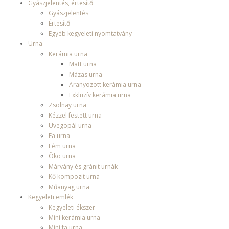
Gyászjelentés, értesítő
Gyászjelentés
Értesítő
Egyéb kegyeleti nyomtatvány
Urna
Kerámia urna
Matt urna
Mázas urna
Aranyozott kerámia urna
Exkluzív kerámia urna
Zsolnay urna
Kézzel festett urna
Üvegopál urna
Fa urna
Fém urna
Öko urna
Márvány és gránit urnák
Kő kompozit urna
Műanyag urna
Kegyeleti emlék
Kegyeleti ékszer
Mini kerámia urna
Mini fa urna