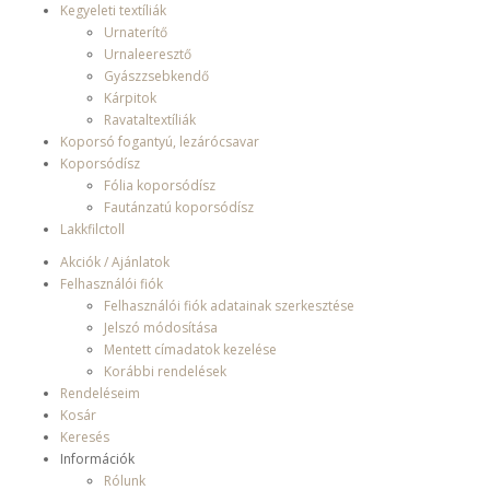
Kegyeleti textíliák
Urnaterítő
Urnaleeresztő
Gyászzsebkendő
Kárpitok
Ravataltextíliák
Koporsó fogantyú, lezárócsavar
Koporsódísz
Fólia koporsódísz
Fautánzatú koporsódísz
Lakkfilctoll
Akciók / Ajánlatok
Felhasználói fiók
Felhasználói fiók adatainak szerkesztése
Jelszó módosítása
Mentett címadatok kezelése
Korábbi rendelések
Rendeléseim
Kosár
Keresés
Információk
Rólunk