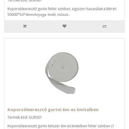
Termék kód: GUR901
Koporsóleeresztő gurtni fehér színben, egyszeri használatra.Méret:
50000*50*4mmAnyaga: textil, műszá..
Koporsóleeresztő gurtni 6m-es kivitelben
Termék kód: GUR001
Koporsóleeresztő gurtni kétszer 6m-es kivitelben fehér színben (1