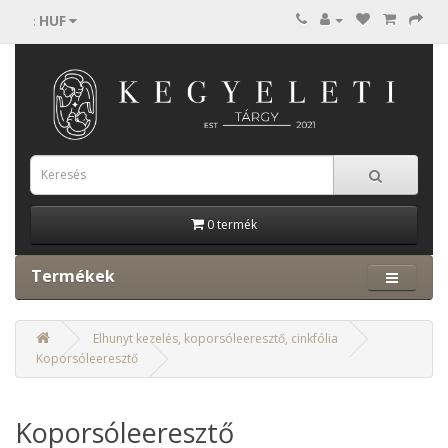
HUF
:
0 termék
Termékek
Elhunyt kezelés, koporsóleeresztő, cinkfólia
Koporsóleeresztő
Koporsóleeresztő