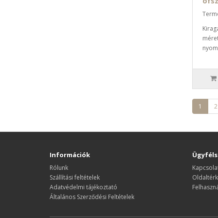
ofsz
Term
Kirag
méret
nyomt
1
2
Információk
Ügyféls
Rólunk
Kapcsolat
Szállítási feltételek
Oldaltér
Adatvédelmi tájékoztató
Felhaszná
Általános Szerződési Feltételek