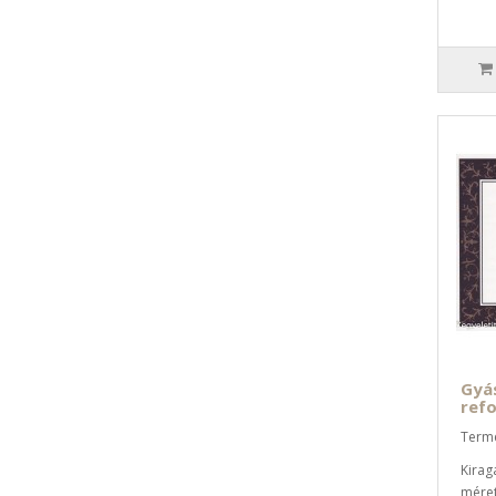
Gyás
ref
Term
Kirag
méret