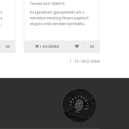
Termék kód: GEM013
ös
Kiragasztható gyászjelentés a/5-s
ra
méretben minőségi fényes papírból
.
elegáns indás kerettel nyomtatha..
+ KOSÁRBA
1 - 15 / 28 (2 oldal)