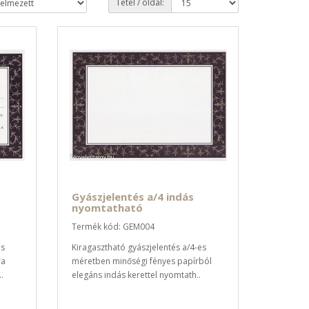
Tétel / oldal:
Gyászjelentés a/4 indás
nyomtatható
Termék kód: GEM004
es
Kiragasztható gyászjelentés a/4-es
ra
méretben minőségi fényes papírból
.
elegáns indás kerettel nyomtath..