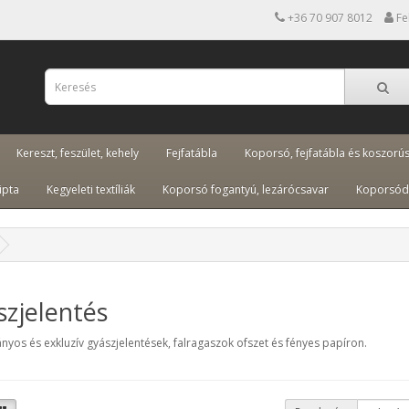
+36 70 907 8012
Fe
Kereszt, feszület, kehely
Fejfatábla
Koporsó, fejfatábla és koszorú
ipta
Kegyeleti textíliák
Koporsó fogantyú, lezárócsavar
Koporsód
zjelentés
os és exkluzív gyászjelentések, falragaszok ofszet és fényes papíron.