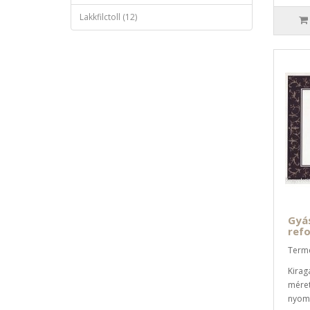
Lakkfilctoll (12)
Gyás
ref
Term
Kirag
méret
nyomt