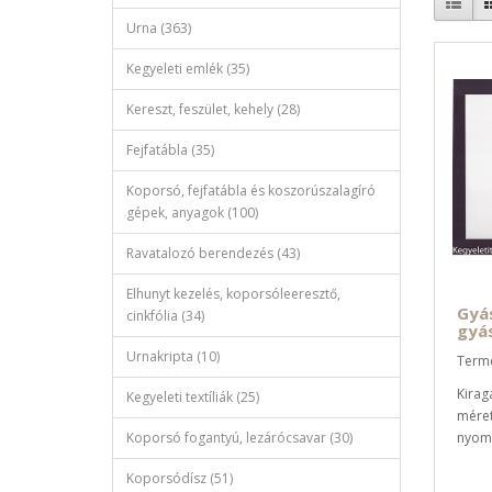
Urna (363)
Kegyeleti emlék (35)
Kereszt, feszület, kehely (28)
Fejfatábla (35)
Koporsó, fejfatábla és koszorúszalagíró
gépek, anyagok (100)
Ravatalozó berendezés (43)
Elhunyt kezelés, koporsóleeresztő,
Gyás
cinkfólia (34)
gyá
Urnakripta (10)
Term
Kirag
Kegyeleti textíliák (25)
méret
Koporsó fogantyú, lezárócsavar (30)
nyomt
Koporsódísz (51)