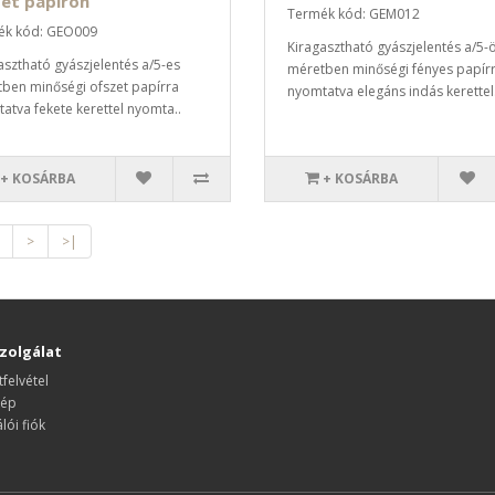
et papíron
Termék kód: GEM012
ék kód: GEO009
Kiragasztható gyászjelentés a/5-
asztható gyászjelentés a/5-es
méretben minőségi fényes papír
ben minőségi ofszet papírra
nyomtatva elegáns indás kerettel.
atva fekete kerettel nyomta..
+ KOSÁRBA
+ KOSÁRBA
>
>|
zolgálat
felvétel
kép
lói fiók