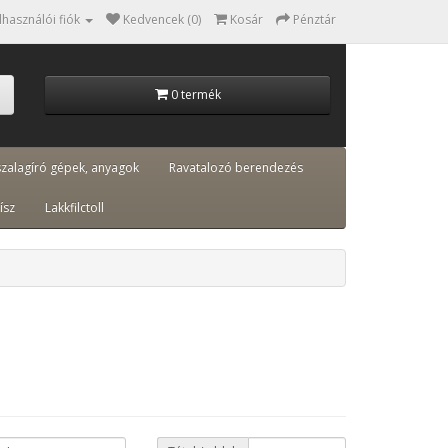
lhasználói fiók
Kedvencek (0)
Kosár
Pénztár
0 termék
szalagíró gépek, anyagok
Ravatalozó berendezés
ísz
Lakkfilctoll