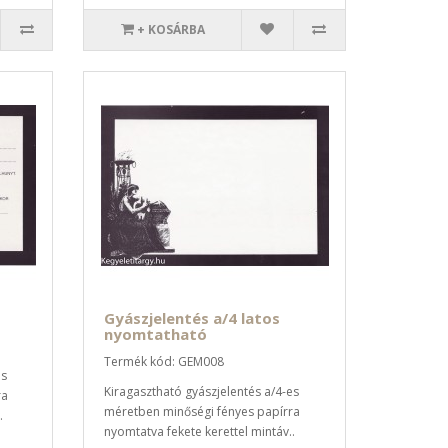
+ KOSÁRBA
Gyászjelentés a/4 latos
nyomtatható
Termék kód: GEM008
es
Kiragasztható gyászjelentés a/4-es
ra
méretben minőségi fényes papírra
.
nyomtatva fekete kerettel mintáv..