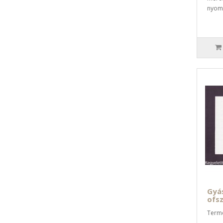
nyomt
Gyás
ofsz
Term