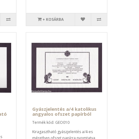
+ KOSÁRBA
Gyászjelentés a/4 katolikus
ató
angyalos ofszet papírból
Termék kód: GEO010
Kiragasztható gyászjelentés a/4-es
es
méretben ofszet papírra nyomtatva