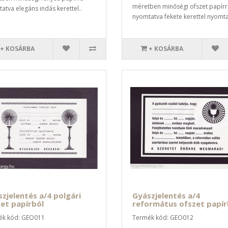
méretben minőségi ofszet papírr
atva elegáns indás kerettel..
nyomtatva fekete kerettel nyomta
+ KOSÁRBA
+ KOSÁRBA
zjelentés a/4 polgári
Gyászjelentés a/4
et papírból
református ofszet papír
ék kód: GEO011
Termék kód: GEO012