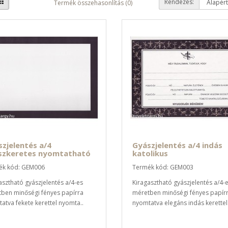
Rendezés:
Termék összehasonlítás (0)
zjelentés a/4
Gyászjelentés a/4 indás
szkeretes nyomtatható
katolikus
ék kód: GEM006
Termék kód: GEM003
asztható gyászjelentés a/4-es
Kiragasztható gyászjelentés a/4-
ben minőségi fényes papírra
méretben minőségi fényes papír
atva fekete kerettel nyomta..
nyomtatva elegáns indás kerettel.