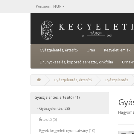
HUF
Pénznem
:
Gyászjelentés, értesítő
Urna
Kegyeleti emlék
Elhunyt kezelés, koporsóleeresztő, cinkfólia
Urnakr
Gyászjelentés, értesítő
Gyászjelentés
Gyászjelentés, értesítő (41)
Gyás
- Gyászjelentés (28)
Hagyomány
- Értesítő (5)
- Egyéb kegyeleti nyomtatvány (10)