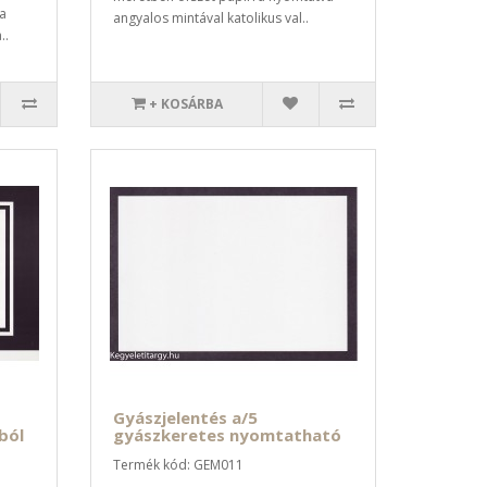
a
angyalos mintával katolikus val..
..
+ KOSÁRBA
Gyászjelentés a/5
ból
gyászkeretes nyomtatható
Termék kód: GEM011