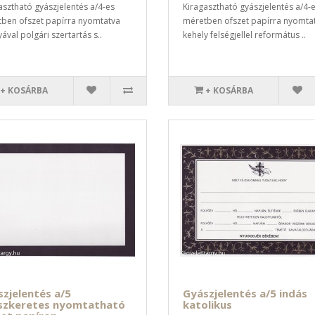
asztható gyászjelentés a/4-es
Kiragasztható gyászjelentés a/4-
ben ofszet papírra nyomtatva
méretben ofszet papírra nyomta
ával polgári szertartás s..
kehely felségjellel református ..
+ KOSÁRBA
+ KOSÁRBA
zjelentés a/5
Gyászjelentés a/5 indás
szkeretes nyomtatható
katolikus