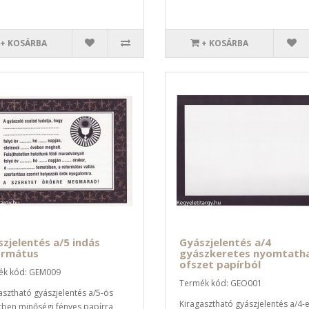
+ KOSÁRBA
+ KOSÁRBA
zjelentés a/5 indás
Gyászjelentés a/4
ormátus
gyászkeretes nyomtath
ofszet papírból
ék kód: GEM009
Termék kód: GEO001
asztható gyászjelentés a/5-ös
Kiragasztható gyászjelentés a/4-
ben minőségi fényes papírra