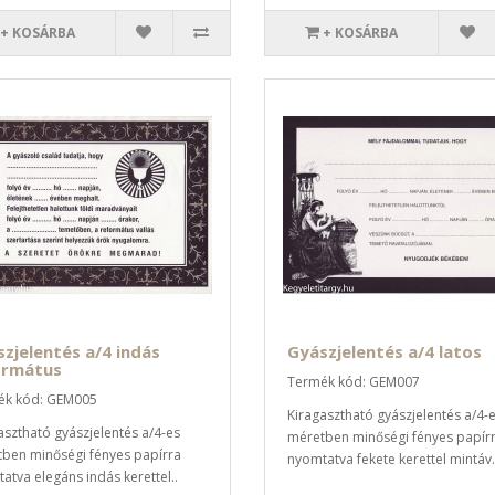
+ KOSÁRBA
+ KOSÁRBA
zjelentés a/4 indás
Gyászjelentés a/4 latos
ormátus
Termék kód: GEM007
ék kód: GEM005
Kiragasztható gyászjelentés a/4-
asztható gyászjelentés a/4-es
méretben minőségi fényes papír
ben minőségi fényes papírra
nyomtatva fekete kerettel mintáv.
atva elegáns indás kerettel..