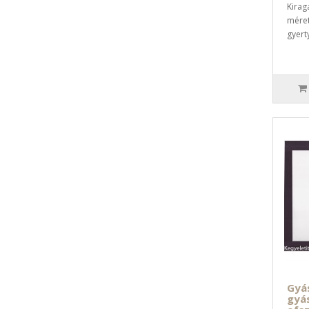
Kirag
méret
gyerty
Gyás
gyá