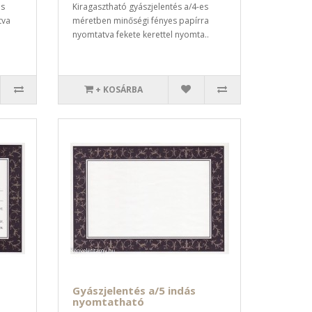
es
Kiragasztható gyászjelentés a/4-es
tva
méretben minőségi fényes papírra
nyomtatva fekete kerettel nyomta..
+ KOSÁRBA
Gyászjelentés a/5 indás
nyomtatható