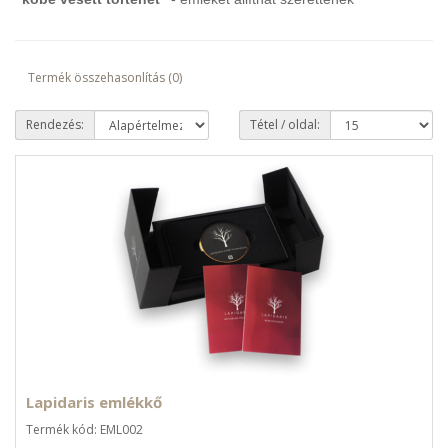
Termék összehasonlítás (0)
Rendezés:
Tétel / oldal:
Lapidaris emlékkő
Termék kód: EML002