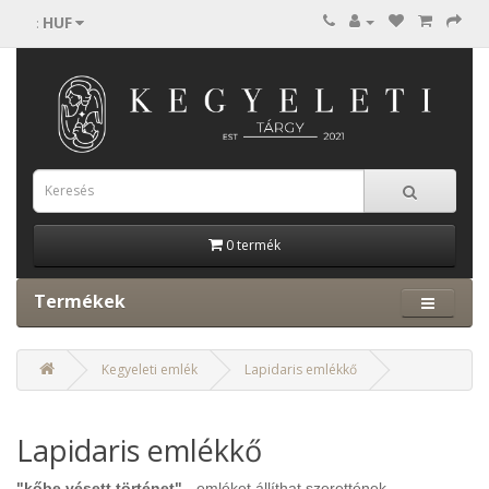
HUF
:
0 termék
Termékek
Kegyeleti emlék
Lapidaris emlékkő
Lapidaris emlékkő
"kőbe vésett történet"
- emléket állíthat szerettének