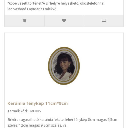
"kőbe vésett történet"A sírhelyre helyezhető, okostelefonnal
leolvasható Lapidaris Emlékkő ..
Kerámia fénykép 11cm*9cm
Termék kód: EML005
Sírkőre ragasztható kerámia fekete-fehér fénykép 8cm magas 6,5cm
széles, 12cm magas 9,8cm széles, va..