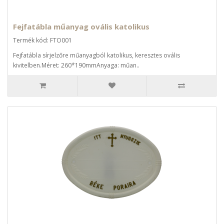
Fejfatábla műanyag ovális katolikus
Termék kód: FTO001
Fejfatábla sírjelzőre műanyagból katolikus, keresztes ovális
kivitelben.Méret: 260*190mmAnyaga: műan..