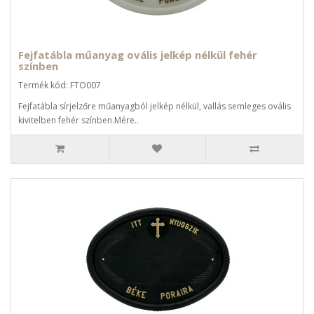
Fejfatábla műanyag ovális jelkép nélkül fehér
színben
Termék kód: FTO007
Fejfatábla sírjelzőre műanyagból jelkép nélkül, vallás semleges ovális
kivitelben fehér színben.Mére..