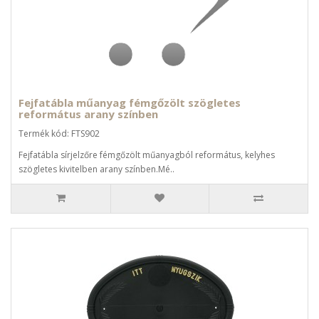
Fejfatábla műanyag fémgőzölt szögletes
református arany színben
Termék kód: FTS902
Fejfatábla sírjelzőre fémgőzölt műanyagból református, kelyhes
szögletes kivitelben arany színben.Mé..