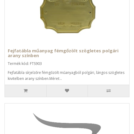
Fejfatábla műanyag fémgőzölt szögletes polgári
arany színben
Termék kód: FTS903
Fejfatábla sírjelzőre fémgőzölt műanyagból polgári, lángos szögletes
kivitelben arany színben.Méret:..