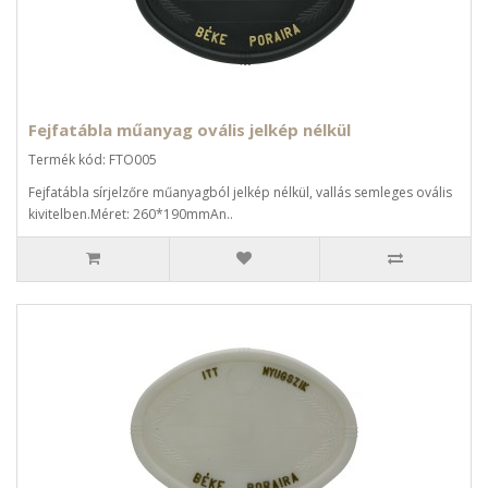
Fejfatábla műanyag ovális jelkép nélkül
Termék kód: FTO005
Fejfatábla sírjelzőre műanyagból jelkép nélkül, vallás semleges ovális
kivitelben.Méret: 260*190mmAn..