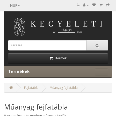
HUF
:
0 termék
Termékek
Fejfatábla
Műanyag fejfatábla
Műanyag fejfatábla
Hagyományos és modern műanyag táblák.