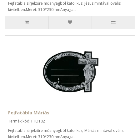
Fejfatábla sírjelzőre műanyagból katolikus, Jézus mintával ovális
kivitelben.Méret: 310*230mmAnyaga:..
Fejfatábla Máriás
Termék kód: FTO102
Fejfatábla sírjelzőre műanyagból katolikus, Máriás mintával ovális
kivitelben.Méret: 310*230mmAnyaga..