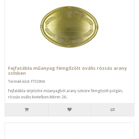
Fejfatábla műanyag fémgőzölt ovális rózsás arany
színben
Termék kód: FTO904
Fejfatábla sírjelzőre műanyagból arany színűre fémgőzölt polgári,
rózsás ovális kivitelben.Méret: 26..