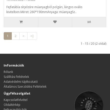
Fejfatábla sírjelzőre műanyagból polgári, lángos ovális
kivitelben.Méret: 260*190mmAnyaga: műanyagSz..
1
2
>
>|
1 - 15 / 20 (2 oldal)
Információk
Rólunk
Szállítási feltételek
Adatvédelmi tájékoztató
Általános Szerződési Feltételek
Ügyfélszolgálat
Kapcsolatfelvétel
Oldaltérkép
Felhasználói fiók