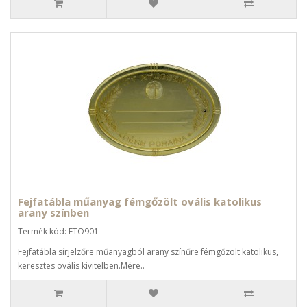
Fejfatábla műanyag fémgőzölt ovális katolikus
arany színben
Termék kód: FTO901
Fejfatábla sírjelzőre műanyagból arany színűre fémgőzölt katolikus,
keresztes ovális kivitelben.Mére..