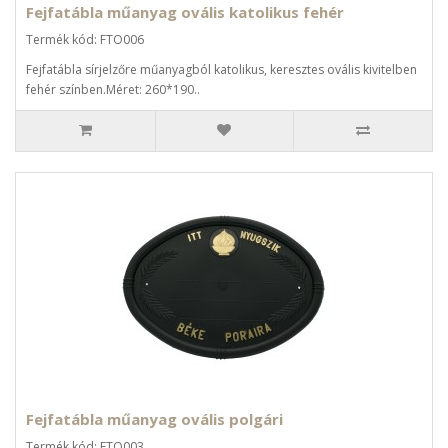
Fejfatábla műanyag ovális katolikus fehér
Termék kód: FTO006
Fejfatábla sírjelzőre műanyagból katolikus, keresztes ovális kivitelben
fehér színben.Méret: 260*190..
Fejfatábla műanyag ovális polgári
Termék kód: FTO003