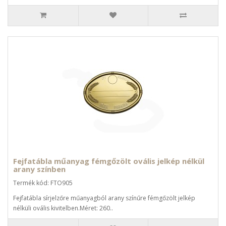
Fejfatábla műanyag fémgőzölt ovális jelkép nélkül
arany színben
Termék kód: FTO905
Fejfatábla sírjelzőre műanyagból arany színűre fémgőzölt jelkép
nélküli ovális kivitelben.Méret: 260..