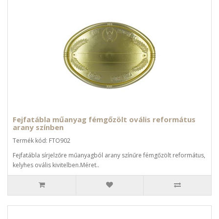
Fejfatábla műanyag fémgőzölt ovális református
arany színben
Termék kód: FTO902
Fejfatábla sírjelzőre műanyagból arany színűre fémgőzölt református,
kelyhes ovális kivitelben.Méret..