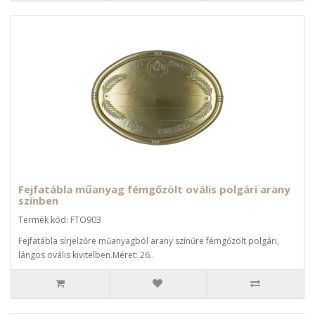
Fejfatábla műanyag fémgőzölt ovális polgári arany
színben
Termék kód: FTO903
Fejfatábla sírjelzőre műanyagból arany színűre fémgőzölt polgári,
lángos ovális kivitelben.Méret: 26..