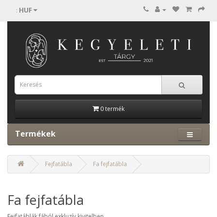
HUF
:
0 termék
Termékek
Fejfatábla
Fa fejfatábla
Fa fejfatábla
Fejfatáblák fából exkluzív kivitelben.