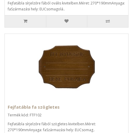
Fejfatábla sírjelzőre fából ovális kivitelben.Méret: 270*190mmAnyaga:
faSzármazási hely: EUCsomagolá..
Fejfatábla fa szögletes
Termék kód: FTF102
Fejfatábla sírjelzőre fából szögletes kivitelben.Méret:
270*190mmAnyaga: faSzármazási hely: EUCsomag..