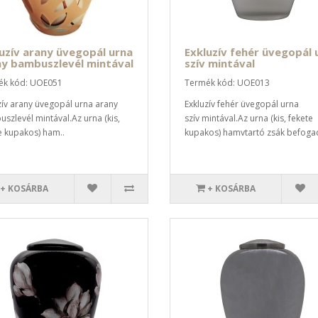
uzív arany üvegopál urna
Exkluzív fehér üvegopál 
ny bambuszlevél mintával
szív mintával
ék kód: UOE051
Termék kód: UOE013
zív arany üvegopál urna arany
Exkluzív fehér üvegopál urna
szlevél mintával.Az urna (kis,
szív mintával.Az urna (kis, fekete
e kupakos) ham..
kupakos) hamvtartó zsák befogad
+ KOSÁRBA
+ KOSÁRBA