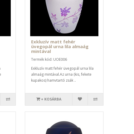
Exkluzív matt fehér
üvegopál urna lila almaág
mintával
Termék kód: UOE006
a
Exkluzív matt fehér üvegopál urna lila
e
almaág mintával.Az urna (kis, fekete
kupakos) hamvtartó zsák ..
+ KOSÁRBA