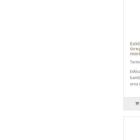
Exkl
üve
mint
Term
Exklu
bambu
urna (