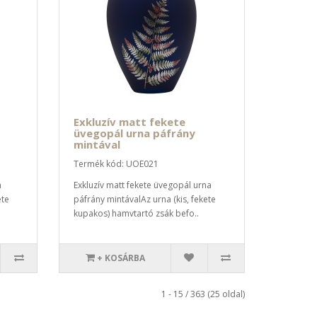
Exkluzív matt fekete
üvegopál urna páfrány
mintával
Termék kód: UOE021
a
Exkluzív matt fekete üvegopál urna
ete
páfrány mintávalAz urna (kis, fekete
kupakos) hamvtartó zsák befo..
+ KOSÁRBA
1 - 15 / 363 (25 oldal)