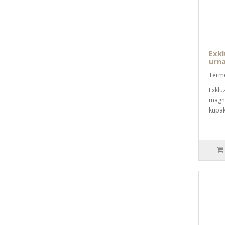
Exkl
urna
Term
Exklu
magnó
kupak