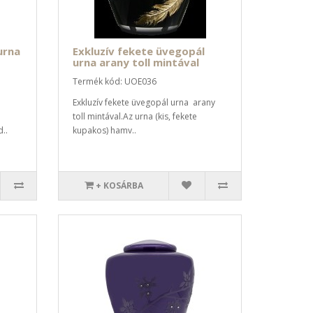
urna
Exkluzív fekete üvegopál
urna arany toll mintával
Termék kód: UOE036
Exkluzív fekete üvegopál urna arany
toll mintával.Az urna (kis, fekete
..
kupakos) hamv..
+ KOSÁRBA