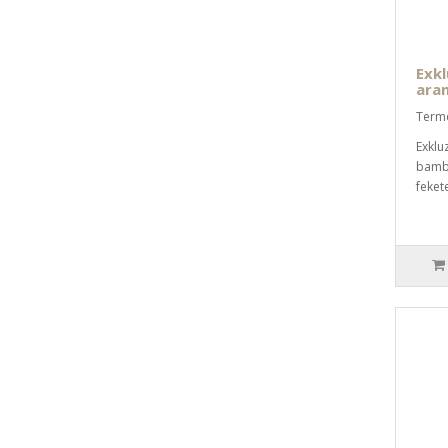
Exkl
ara
Term
Exklu
bambu
feket