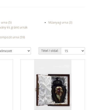
 urna (5)
Műanyag urna (3)
vány és gránit urnák
kompozit urna (59)
Tétel / oldal: