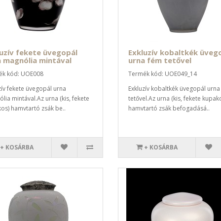
uzív fekete üvegopál
Exkluzív kobaltkék üveg
 magnólia mintával
urna fém tetővel
ék kód: UOE008
Termék kód: UOE049_14
zív fekete üvegopál urna
Exkluzív kobaltkék üvegopál urna
lia mintával.Az urna (kis, fekete
tetővel.Az urna (kis, fekete kupak
os) hamvtartó zsák be..
hamvtartó zsák befogadásá..
+ KOSÁRBA
+ KOSÁRBA