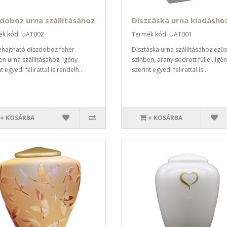
doboz urna szállításához
Dísztáska urna kiadásho
ék kód: UAT002
Termék kód: UAT001
hajtható díszdoboz fehér
Dísztáska urna szállításához ezüs
en urna szállításához. Igény
színben, arany sodrott füllel. Igé
t egyedi felirattal is rendelh..
szerint egyedi felirattal is..
+ KOSÁRBA
+ KOSÁRBA