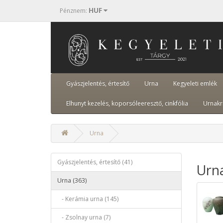
HUF
Pénznem
:
Gyászjelentés, értesítő
Urna
Kegyeleti emlék
Elhunyt kezelés, koporsóleeresztő, cinkfólia
Urnakr
Urna
Gyászjelentés, értesítő (41)
Urn
Urna (363)
- Kerámia urna (145)
- Zsolnay urna (7)