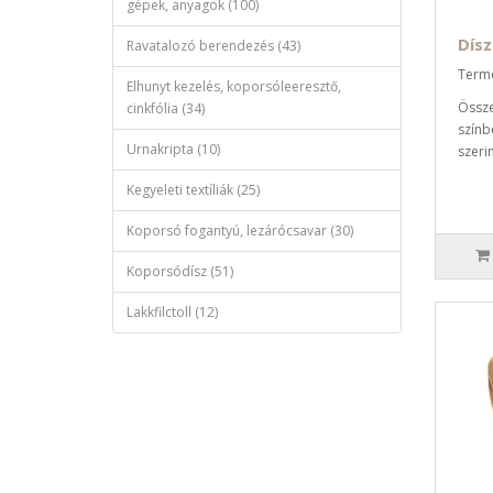
gépek, anyagok (100)
Dísz
Ravatalozó berendezés (43)
Term
Elhunyt kezelés, koporsóleeresztő,
Össze
cinkfólia (34)
színb
Urnakripta (10)
szerin
Kegyeleti textíliák (25)
Koporsó fogantyú, lezárócsavar (30)
Koporsódísz (51)
Lakkfilctoll (12)