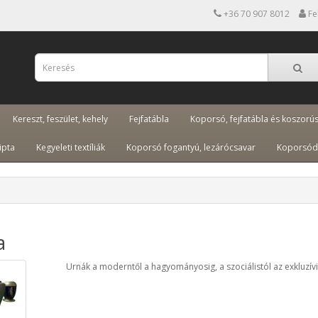
+36 70 907 8012
Fe
Kereszt, feszület, kehely
Fejfatábla
Koporsó, fejfatábla és koszorú
ipta
Kegyeleti textíliák
Koporsó fogantyú, lezárócsavar
Koporsód
a
Urnák a moderntől a hagyományosig, a szociálistól az exkluzívi