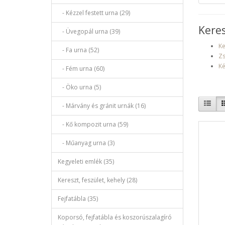
- Kézzel festett urna (29)
Keres
- Üvegopál urna (39)
Ke
- Fa urna (52)
Zs
Ké
- Fém urna (60)
- Öko urna (5)
- Márvány és gránit urnák (16)
- Kő kompozit urna (59)
- Műanyag urna (3)
Kegyeleti emlék (35)
Kereszt, feszület, kehely (28)
Fejfatábla (35)
Koporsó, fejfatábla és koszorúszalagíró