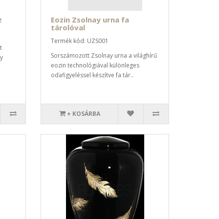
z
Eozin Zsolnay urna fa
tárolóval
Termék kód: UZS001
t
Sorszámozott Zsolnay urna a világhírű
ny
eozin technológiával különleges
odafigyeléssel készítve fa tár..
+ KOSÁRBA