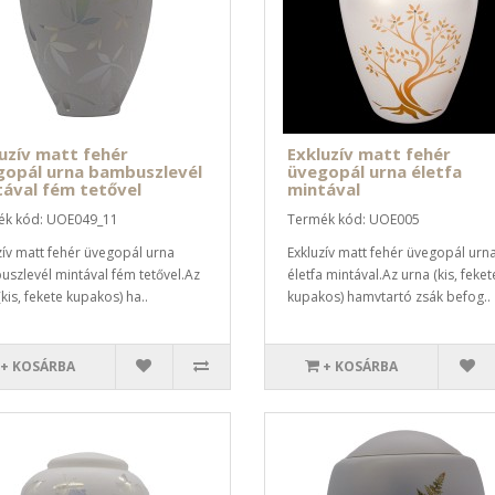
uzív matt fehér
Exkluzív matt fehér
gopál urna bambuszlevél
üvegopál urna életfa
ával fém tetővel
mintával
ék kód: UOE049_11
Termék kód: UOE005
zív matt fehér üvegopál urna
Exkluzív matt fehér üvegopál urn
szlevél mintával fém tetővel.Az
életfa mintával.Az urna (kis, feket
kis, fekete kupakos) ha..
kupakos) hamvtartó zsák befog..
+ KOSÁRBA
+ KOSÁRBA