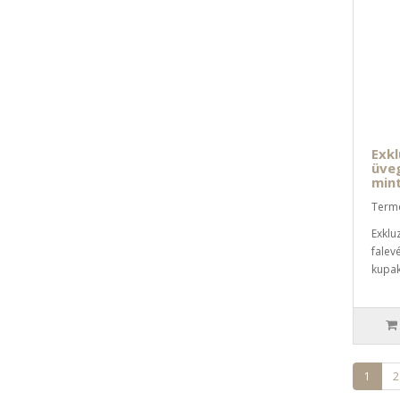
Exkl
üveg
min
Term
Exklu
falevé
kupak
1
2