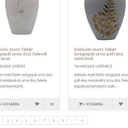
uzív matt fehér
Exkluzív matt fehér
opál urna őszi falevél
üvegopál urna páfrány
tával
mintával
ék kód: UOE033
Termék kód: UOE049_9
zív matt fehér üvegopál urna őszi
Exkluzív matt fehér üvegopál urn
l mintával.Az urna (kis, fekete
páfrány mintávalAz urna (kis, fek
os) hamvtartó..
kupakos) hamvtartó zsák ..
+ KOSÁRBA
+ KOSÁRBA
3
4
5
6
7
8
9
>
>|