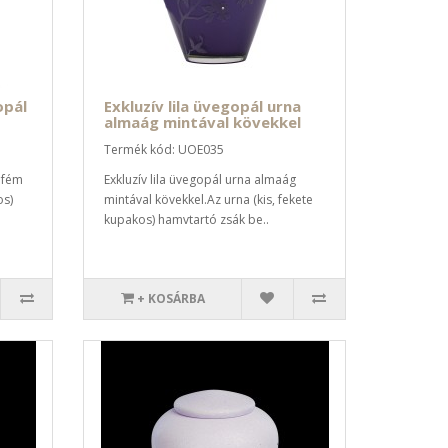
opál
Exkluzív lila üvegopál urna
almaág mintával kövekkel
Termék kód: UOE035
 fém
Exkluzív lila üvegopál urna almaág
os)
mintával kövekkel.Az urna (kis, fekete
kupakos) hamvtartó zsák be..
+ KOSÁRBA