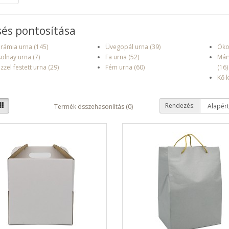
és pontosítása
rámia urna (145)
Üvegopál urna (39)
Öko
olnay urna (7)
Fa urna (52)
Már
zzel festett urna (29)
Fém urna (60)
(16)
Kő 
Rendezés:
Termék összehasonlítás (0)