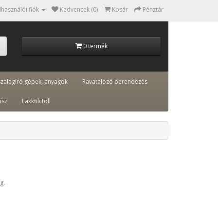
lhasználói fiók
Kedvencek (0)
Kosár
Pénztár
0 termék
szalagíró gépek, anyagok
Ravatalozó berendezés
ísz
Lakkfilctoll
g.