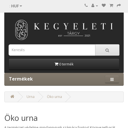
HUF
:
0 termék
Termékek
Urna
Öko urna
Öko urna
A természet védelme mindannyiunk számára fontos! Környezetbarát