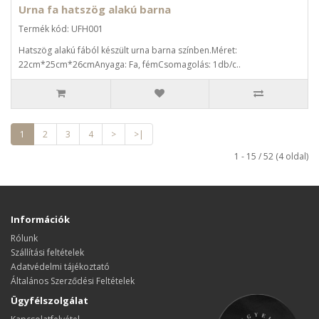
Urna fa hatszög alakú barna
Termék kód: UFH001
Hatszög alakú fából készült urna barna színben.Méret:
22cm*25cm*26cmAnyaga: Fa, fémCsomagolás: 1db/c..
1
2
3
4
>
>|
1 - 15 / 52 (4 oldal)
Információk
Rólunk
Szállítási feltételek
Adatvédelmi tájékoztató
Általános Szerződési Feltételek
Ügyfélszolgálat