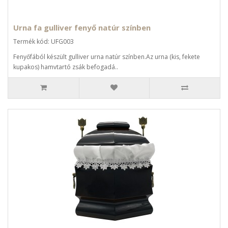
Urna fa gulliver fenyő natúr színben
Termék kód: UFG003
Fenyőfából készült gulliver urna natúr színben.Az urna (kis, fekete
kupakos) hamvtartó zsák befogadá..