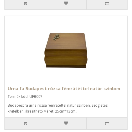
Urna fa Budapest rózsa fémrátéttel natúr színben
Termék kód: UFB007
Budapest fa urna rózsa fémrátéttel natúr színben. Szögletes
kivitelben, ikresíthető.Méret: 25cm*13cm..