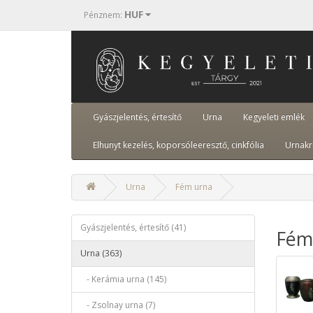
HUF
Pénznem
:
Gyászjelentés, értesítő
Urna
Kegyeleti emlék
Elhunyt kezelés, koporsóleeresztő, cinkfólia
Urnakr
Urna
Fém urna
Gyászjelentés, értesítő (41)
Fém
Urna (363)
- Kerámia urna (145)
- Zsolnay urna (7)