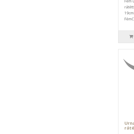
Fém u
rátétt
19cm
FémCs
Urn
ráté