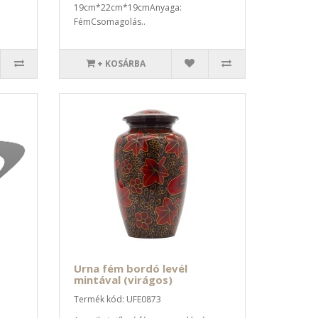
19cm*22cm*19cmAnyaga:
FémCsomagolás..
+ KOSÁRBA
Urna fém bordó levél
mintával (virágos)
Termék kód: UFE0873