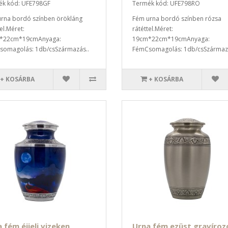
ék kód: UFE798GF
Termék kód: UFE798RO
rna bordó színben örökláng
Fém urna bordó színben rózsa
el.Méret:
rátéttel.Méret:
*22cm*19cmAnyaga:
19cm*22cm*19cmAnyaga:
omagolás: 1db/csSzármazás..
FémCsomagolás: 1db/csSzármazá
+ KOSÁRBA
+ KOSÁRBA
 fém éjjeli vizeken
Urna fém ezüst gravíroz