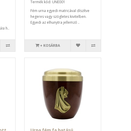
Termék kód: UNE001
Fém urna egyedi matricával díszítve
hegeres vagy szögletes kivitelben.
Egyedi az elhunytra jellemző ..
si h..
+ KOSÁRBA
ott
Urna fém fa hatású