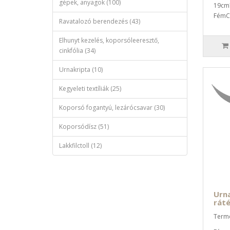
gépek, anyagok (100)
19cm
FémCs
Ravatalozó berendezés (43)
Elhunyt kezelés, koporsóleeresztő,
cinkfólia (34)
Urnakripta (10)
Kegyeleti textíliák (25)
Koporsó fogantyú, lezárócsavar (30)
Koporsódísz (51)
Lakkfilctoll (12)
Urn
ráté
Term