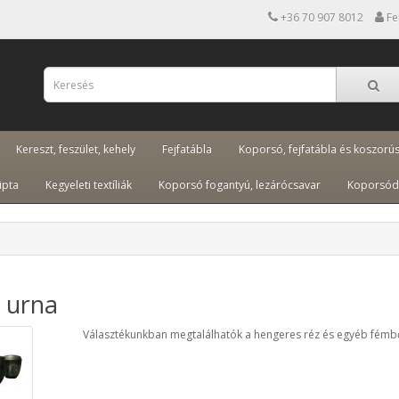
+36 70 907 8012
Fe
Kereszt, feszület, kehely
Fejfatábla
Koporsó, fejfatábla és koszorú
ipta
Kegyeleti textíliák
Koporsó fogantyú, lezárócsavar
Koporsód
 urna
Választékunkban megtalálhatók a hengeres réz és egyéb fémből 