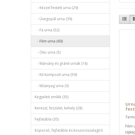
- Kézzel festett urna (29)
- Üvegopál urna (39)
- Fa urna (52)
- Fém urna (60)
- Öko urna (5)
- Márvány és gránit urnák (16)
- Kő kompozit urna (59)
- Műanyag urna (3)
Kegyeleti emlék (35)
Urna
Kereszt, feszület, kehely (28)
fest
Termé
Fejfatábla (35)
Fém u
Koporsó, fejfatábla és koszorúszalagíró
tájké