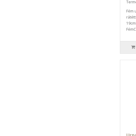
Term
Fém u
rátétt
19cm
FémCs
Urna