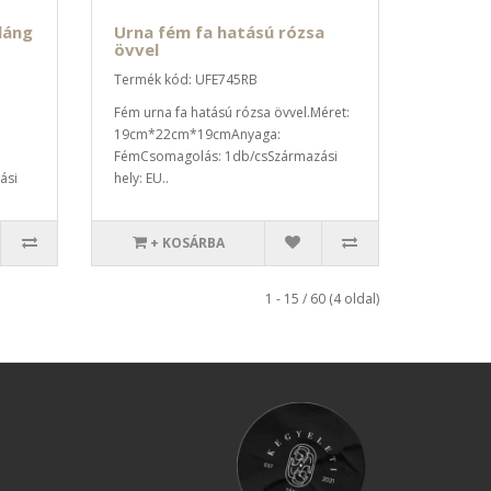
láng
Urna fém fa hatású rózsa
övvel
Termék kód: UFE745RB
Fém urna fa hatású rózsa övvel.Méret:
19cm*22cm*19cmAnyaga:
FémCsomagolás: 1db/csSzármazási
ási
hely: EU..
+ KOSÁRBA
1 - 15 / 60 (4 oldal)