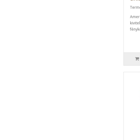
Termé
Ameri
kivit
fényk