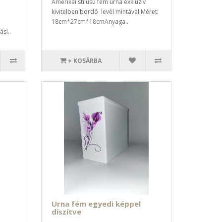
Amerikai stílusú fém urna exkluzív
kivitelben bordó levél mintával.Méret:
18cm*27cm*18cmAnyaga..
si..
+ KOSÁRBA
Urna fém egyedi képpel
díszítve