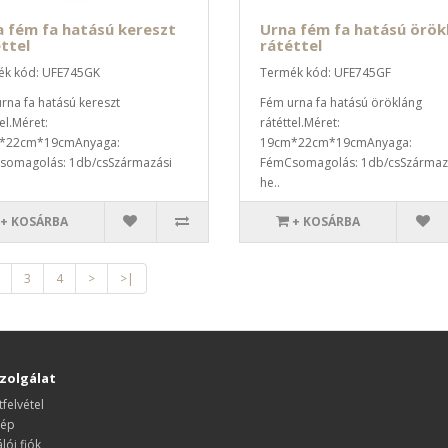
 fém fa hatású kereszt
Urna fém fa hatású örök
ttel
rátéttel
ék kód: UFE745GK
Termék kód: UFE745GF
rna fa hatású kereszt
Fém urna fa hatású örökláng
el.Méret:
rátéttel.Méret:
*22cm*19cmAnyaga:
19cm*22cm*19cmAnyaga:
somagolás: 1db/csSzármazási
FémCsomagolás: 1db/csSzármaz
he..
+ KOSÁRBA
+ KOSÁRBA
3
4
>
>|
zolgálat
felvétel
kép
lói fiók