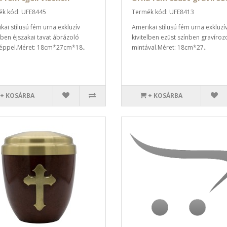
k kód: UFE8445
Termék kód: UFE8413
kai stílusú fém urna exkluzív
Amerikai stílusú fém urna exkluzí
elben éjszakai tavat ábrázoló
kivitelben ezüst színben gravíroz
éppel.Méret: 18cm*27cm*18..
mintával.Méret: 18cm*27..
+ KOSÁRBA
+ KOSÁRBA