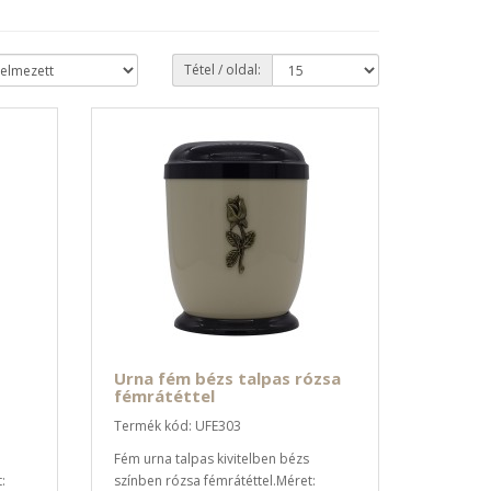
Tétel / oldal:
Urna fém bézs talpas rózsa
fémrátéttel
Termék kód: UFE303
Fém urna talpas kivitelben bézs
:
színben rózsa fémrátéttel.Méret: