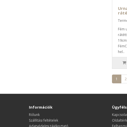
Urna
ráté
Term
Fém u
rátétt
19cm
FémC
hel..
1
2
Információk
Ügyféls
Rólunk
Kapcsolat
Szállítási feltételek
Oldaltér
Adatvédelmi tájékoztató
Felhaszná