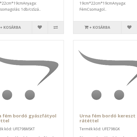
*22cm*19cmAnyaga:
19cm*22cm*19cmAnyaga:
omagolás: 1db/csSzá..
FémCsomagol..
+ KOSÁRBA
+ KOSÁRBA
a fém bordó gyászfátyol
Urna fém bordó kereszt
ttel
rátéttel
ék kód: UFE798MSKT
Termék kód: UFE798GK