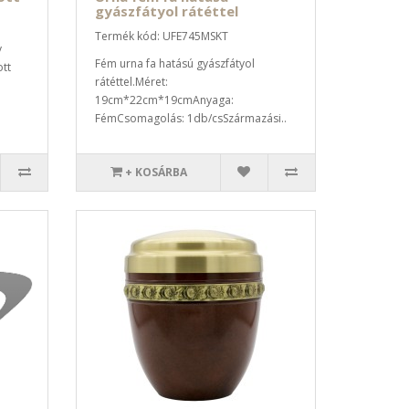
gyászfátyol rátéttel
Termék kód: UFE745MSKT
v
Fém urna fa hatású gyászfátyol
ott
rátéttel.Méret:
19cm*22cm*19cmAnyaga:
FémCsomagolás: 1db/csSzármazási..
+ KOSÁRBA