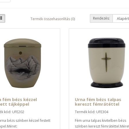
Rendezés:
Termék összehasonlítás (0)
 fém bézs kézzel
Urna fém bézs talpas
ett tájképpel
kereszt fémrátéttel
k kód: UFE202
Termék kód: UFE304
rna bézs színben kézzel festett
Fém urna talpas kivitelben bézs
ppel.Méret:
színben kereszt fémrátéttel.Méret