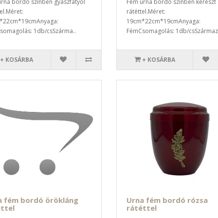
rna bordó színben gyászfátyol
Fém urna bordó színben kereszt
el.Méret:
rátéttel.Méret:
*22cm*19cmAnyaga:
19cm*22cm*19cmAnyaga:
omagolás: 1db/csSzárma..
FémCsomagolás: 1db/csSzármazá
+ KOSÁRBA
+ KOSÁRBA
a fém bordó örökláng
Urna fém bordó rózsa
ttel
rátéttel