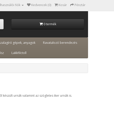
lhasználói fiók
Kedvencek (0)
Kosár
Pénztár
0 termék
szalagíró gépek, anyagok
Ravatalozó berendezés
ísz
Lakkfilctoll
készült urnák valamint az szögletes iker urnák is.