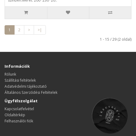
színben.Méret: 200*230*20..
1
2
>
>|
1 - 15 / 29 (2 oldal)
Információk
Rólunk
Szállítási feltételek
Adatvédelmi tájékoztató
Általános Szerződési Feltételek
Ügyfélszolgálat
Kapcsolatfelvétel
Oldaltérkép
Felhasználói fiók