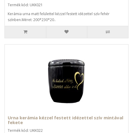
Termék kód: UKK021
Kerámia urna matt felülettel kézzel festett idézettel szív fehér
színben.Méret: 200*230*20..
Urna kerámia kézzel festett idézettel szív mintával
fekete
Termék kód: UKK022