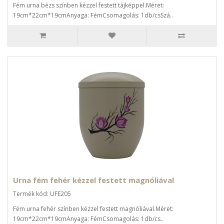
Fém urna bézs színben kézzel festett tájképpel.Méret:
19cm*22cm*19cmAnyaga: FémCsomagolás: 1db/csSzá..
Urna fém fehér kézzel festett magnóliával
Termék kód: UFE205
Fém urna fehér színben kézzel festett magnóliával.Méret:
19cm*22cm*19cmAnyaga: FémCsomagolás: 1db/cs..