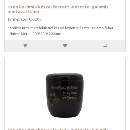
Urna kerámia kézzel festett idézettel galamb
mintával fehér
Termék kód: UKK017
Kerámia urna matt felülettel kézzel festett idézettel galamb fehér
színben.Méret: 200*230*200mm..
Urna kerámia kézzel festett idézettel galamb