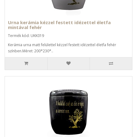
Urna kerámia kézzel festett idézettel életfa
mintával fehér
Termék kód: UKK019
Kerámia urna matt felülettel kézzel festett idézettel életfa fehér
színben.Méret: 200*230*..