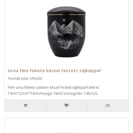
Urna fém fekete kézzel festett tájképpel
Termék kód: UFE203
Fém urna fekete színben kézzel festett tájképpel.Méret:
19cm*22cm*19cmAnyaga: FémCsomagolás: 1db/csS..