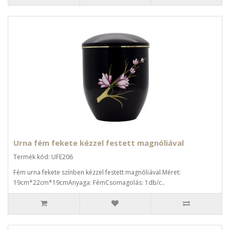
Urna fém fekete kézzel festett magnóliával
Termék kód: UFE206
Fém urna fekete színben kézzel festett magnóliával.Méret:
19cm*22cm*19cmAnyaga: FémCsomagolás: 1db/c..