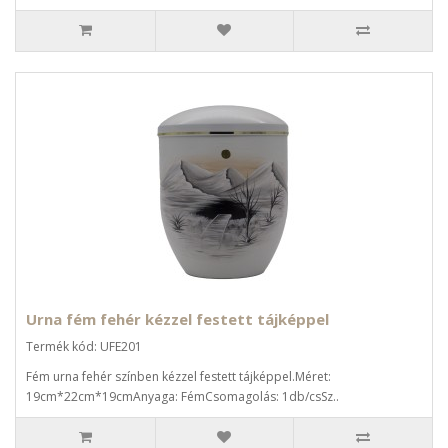
Urna fém fehér kézzel festett tájképpel
Termék kód: UFE201
Fém urna fehér színben kézzel festett tájképpel.Méret:
19cm*22cm*19cmAnyaga: FémCsomagolás: 1db/csSz..