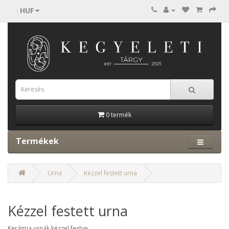
HUF
:
0 termék
Termékek
Urna
Kézzel festett urna
Kézzel festett urna
Kerámia urnák kézzel festve.