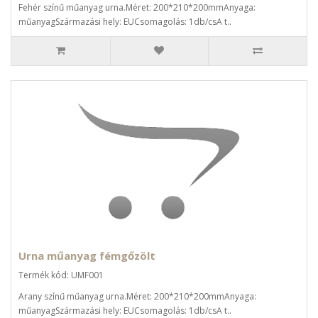
Fehér színű műanyag urna.Méret: 200*210*200mmAnyaga:
műanyagSzármazási hely: EUCsomagolás: 1db/csA t..
Urna műanyag fémgőzölt
Termék kód: UMF001
Arany színű műanyag urna.Méret: 200*210*200mmAnyaga:
műanyagSzármazási hely: EUCsomagolás: 1db/csA t..