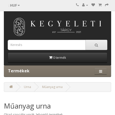
HUF
:
0 termék
Termékek
Urna
Műanyag urna
Műanyag urna
Olcsó szociális urnák, lebomló termékek.