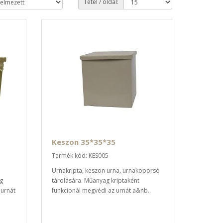
Tétel / oldal:
Keszon 35*35*35
Termék kód: KES005
Urnakripta, keszon urna, urnakoporsó
g
tárolására. Műanyag kriptaként
 urnát
funkcionál megvédi az urnát a&nb..