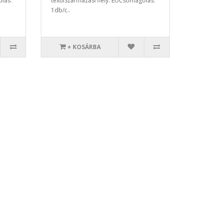
olás:
textilSzármazási hely: EUCsomagolás:
1db/c..
+ KOSÁRBA