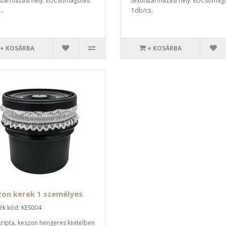
lSzármazási hely: EUCsomagolás:
textilSzármazási hely: EUCsomag
..
1db/cs..
+ KOSÁRBA
+ KOSÁRBA
zon kerek 1 személyes
k kód: KES004
ripta, keszon hengeres kivitelben