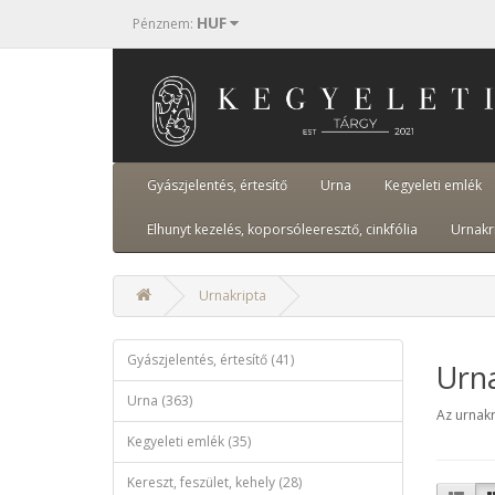
HUF
Pénznem
:
Gyászjelentés, értesítő
Urna
Kegyeleti emlék
Elhunyt kezelés, koporsóleeresztő, cinkfólia
Urnakr
Urnakripta
Gyászjelentés, értesítő (41)
Urn
Urna (363)
Az urnakr
Kegyeleti emlék (35)
Kereszt, feszület, kehely (28)