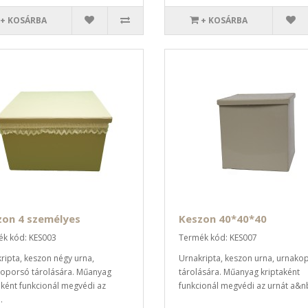
+ KOSÁRBA
+ KOSÁRBA
zon 4 személyes
Keszon 40*40*40
k kód: KES003
Termék kód: KES007
ripta, keszon négy urna,
Urnakripta, keszon urna, urnako
oporsó tárolására. Műanyag
tárolására. Műanyag kriptaként
aként funkcionál megvédi az
funkcionál megvédi az urnát a&nb
.