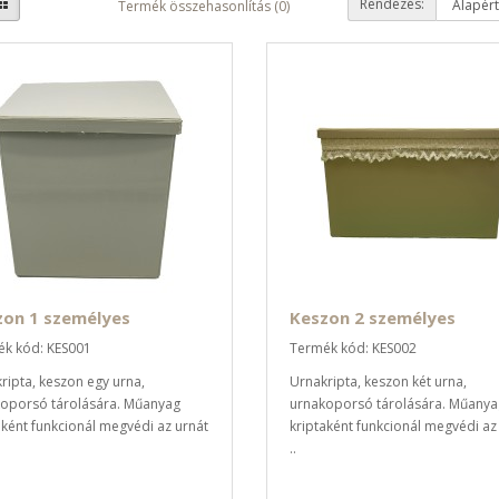
Rendezés:
Termék összehasonlítás (0)
zon 1 személyes
Keszon 2 személyes
k kód: KES001
Termék kód: KES002
ripta, keszon egy urna,
Urnakripta, keszon két urna,
oporsó tárolására. Műanyag
urnakoporsó tárolására. Műanya
aként funkcionál megvédi az urnát
kriptaként funkcionál megvédi az
..