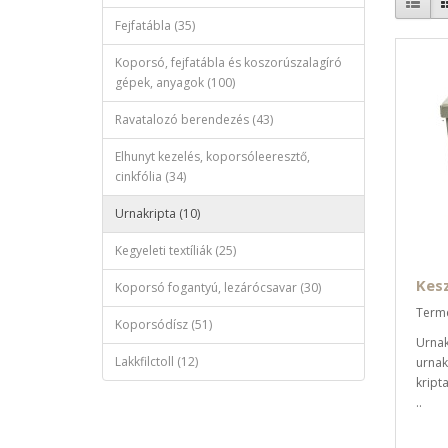
Fejfatábla (35)
Koporsó, fejfatábla és koszorúszalagíró
gépek, anyagok (100)
Ravatalozó berendezés (43)
Elhunyt kezelés, koporsóleeresztő,
cinkfólia (34)
Urnakripta (10)
Kegyeleti textíliák (25)
Kes
Koporsó fogantyú, lezárócsavar (30)
Termé
Koporsódísz (51)
Urnak
Lakkfilctoll (12)
urnak
kript
..