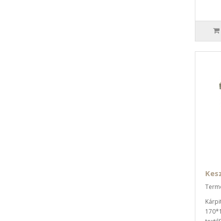
Kesz
Termé
Kárpi
170*