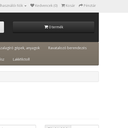
lhasználói fiók
Kedvencek (0)
Kosár
Pénztár
0 termék
szalagíró gépek, anyagok
Ravatalozó berendezés
ísz
Lakkfilctoll