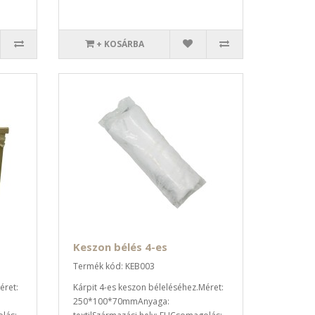
+ KOSÁRBA
Keszon bélés 4-es
Termék kód: KEB003
éret:
Kárpit 4-es keszon béleléséhez.Méret:
250*100*70mmAnyaga: