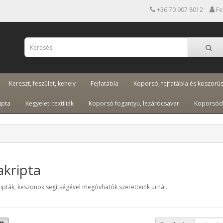
+36 70 907 8012
Fe
Kereszt, feszület, kehely
Fejfatábla
Koporsó, fejfatábla és koszorú
ipta
Kegyeleti textíliák
Koporsó fogantyú, lezárócsavar
Koporsód
akripta
ipták, keszonok segítségével megóvhatók szeretteink urnái.