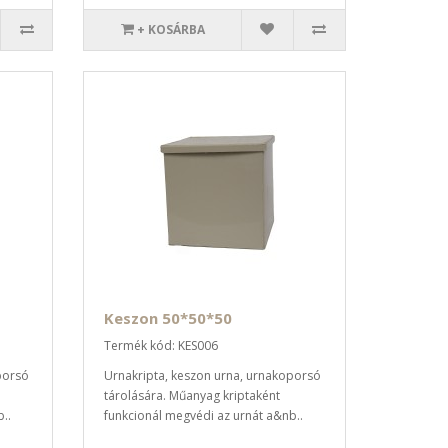
+ KOSÁRBA
Keszon 50*50*50
Termék kód: KES006
porsó
Urnakripta, keszon urna, urnakoporsó
tárolására. Műanyag kriptaként
..
funkcionál megvédi az urnát a&nb..