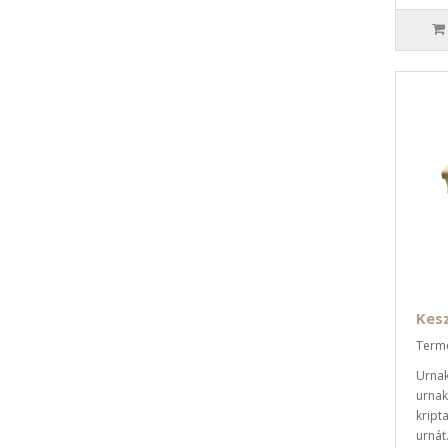
Kes
Termé
Urnak
urnak
kript
urnát.