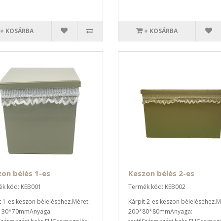
+ KOSÁRBA
+ KOSÁRBA
on bélés 1-es
Keszon bélés 2-es
k kód: KEB001
Termék kód: KEB002
t 1-es keszon béleléséhez.Méret:
Kárpit 2-es keszon béleléséhez.M
130*70mmAnyaga:
200*80*80mmAnyaga: