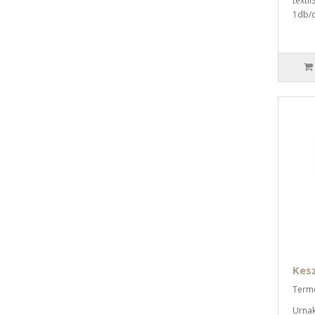
texti
1db/c
Kes
Termé
Urnak