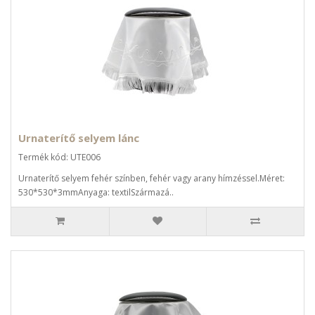
Urnaterítő selyem lánc
Termék kód: UTE006
Urnaterítő selyem fehér színben, fehér vagy arany hímzéssel.Méret:
530*530*3mmAnyaga: textilSzármazá..