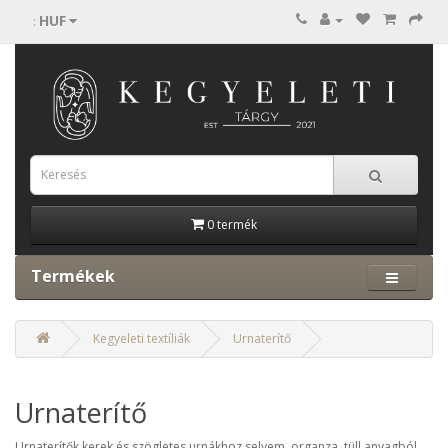
HUF
:
0 termék
Termékek
Kegyeleti textíliák
Urnaterítő
Urnaterítő
Urnaterítők kerek és szögletes urnákhoz selyem, organza, tüll anyagból.