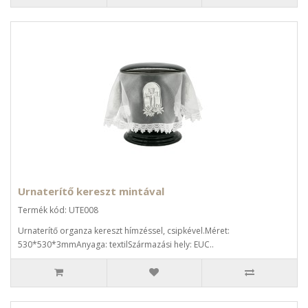
Urnaterítő kereszt mintával
Termék kód: UTE008
Urnaterítő organza kereszt hímzéssel, csipkével.Méret:
530*530*3mmAnyaga: textilSzármazási hely: EUC..