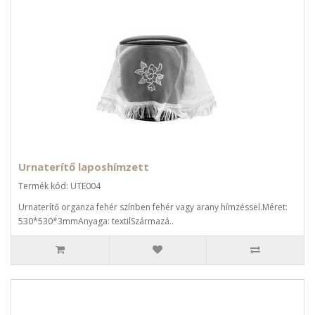
Urnaterítő laposhímzett
Termék kód: UTE004
Urnaterítő organza fehér színben fehér vagy arany hímzéssel.Méret:
530*530*3mmAnyaga: textilSzármazá..