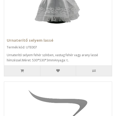
Urnaterítő selyem lassé
Termék kód: UTE007
Urnaterítő selyem fehér színben, vastag fehér vagy arany lassé
hímzéssel.Méret: 530*530*3mmAnyaga: t..