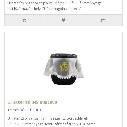
Urnaterítő organza csipkével.Méret: 530*530*3mmAnyaga:
textilSzármazási hely: EUCsomagolás: 1db/csA ..
Urnaterítő IHS mintával
Termék kód: UTE010
Urnaterítő organza IHS hímzéssel, csipkével.Méret:
530*530*3mmAnyaga: textilSzármazási hely: EUCsoma..