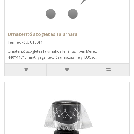
Urnaterítő szögletes fa urnára
Termék kód: UTE011
Urnaterítő szögletes fa urnához fehér színben.Méret:
440*440*5mmAnyaga: textilSzármazási hely: EUCso..