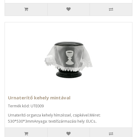
Urnaterítő kehely mintával
Termék kód: UTE009
Urnaterítő organza kehely hímzéssel, csipkével.Méret:
530*530*3mmAnyaga: textilSzármazási hely: EUCs..