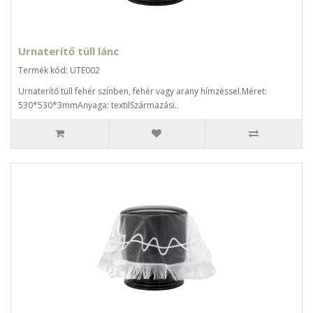
Urnaterítő tüll lánc
Termék kód: UTE002
Urnaterítő tüll fehér színben, fehér vagy arany hímzéssel.Méret:
530*530*3mmAnyaga: textilSzármazási..