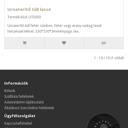
Urnaterítő tüll lassé
Termék kód: UTE003
Urnaterítő tüll fehér színben, fehér vagy arany vastag lassé
hímzéssel.Méret: 530*530*3mmAnyaga: tex..
1 - 10 / 10 (1 oldal)
Információk
Rólunk
Szállítási feltételek
Adatvédelmi tájékoztató
Általános Szerződési Feltételek
Ügyfélszolgálat
Kapcsolatfelvétel