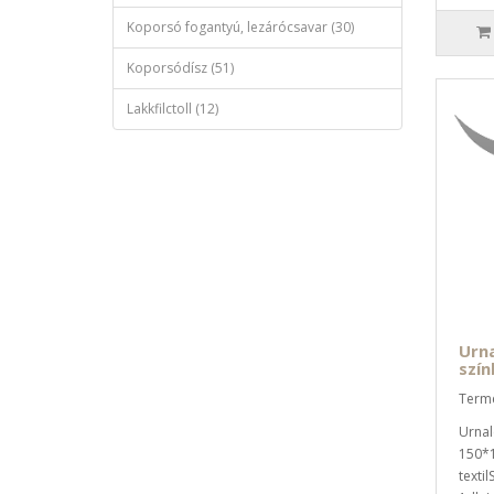
Koporsó fogantyú, lezárócsavar (30)
Koporsódísz (51)
Lakkfilctoll (12)
Urna
szí
Termé
Urnal
150*
texti