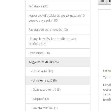
Fejfatábla (35)
Koporsó, fejfatábla és koszorúszalagíró
gépek, anyagok (100)
Ravatalozó berendezés (43)
Elhunyt kezelés, koporsóleeresztő,
cinkfólia (34)
Urnakripta (10)
Kegyeleti textíliák (25)
Urna
- Urnaterítő (10)
Termé
- Urnaleeresztő (8)
Urnal
- Gyászzsebkendő (3)
szálla
150*
- Kárpitok (3)
texti
- Ravataltextíliák (1)