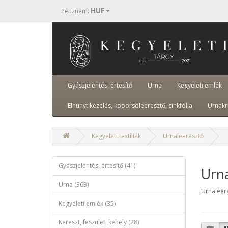
HUF
Pénznem
:
Gyászjelentés, értesítő
Urna
Kegyeleti emlék
Elhunyt kezelés, koporsóleeresztő, cinkfólia
Urnakr
Kegyeleti textíliák
Urnaleeresztő
Gyászjelentés, értesítő (41)
Urn
Urna (363)
Urnaleer
Kegyeleti emlék (35)
Kereszt, feszület, kehely (28)