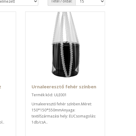
Tétel / oldal:
z
Urnaleeresztő fehér színben
Termék kód: ULE001
Urnaleeresztő fehér színben.Méret:
150*150*550mmAnyaga:
textilSzármazási hely: EUCsomagolás:
l..
1db/csA..