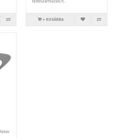
textilSzármazási h..
+ KOSÁRBA
 fehér