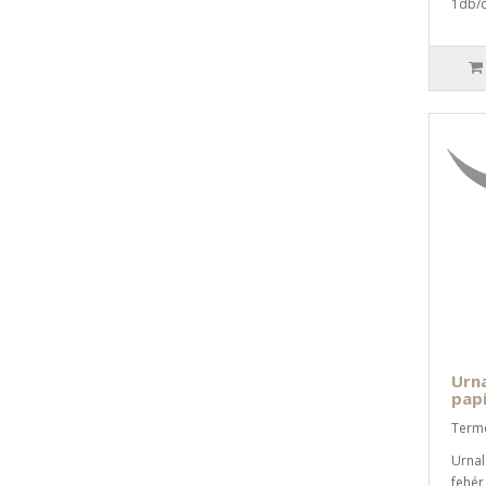
1db/c
Urn
papí
Termé
Urnal
fehér