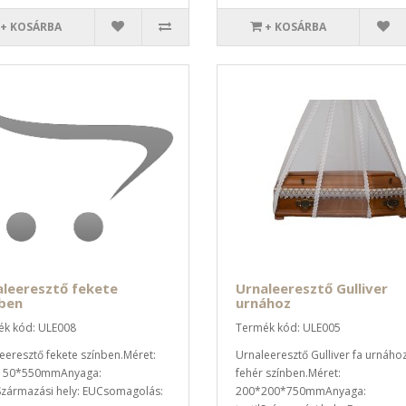
+ KOSÁRBA
+ KOSÁRBA
leeresztő fekete
Urnaleeresztő Gulliver
nben
urnához
k kód: ULE008
Termék kód: ULE005
eeresztő fekete színben.Méret:
Urnaleeresztő Gulliver fa urnáho
150*550mmAnyaga:
fehér színben.Méret:
lSzármazási hely: EUCsomagolás:
200*200*750mmAnyaga: