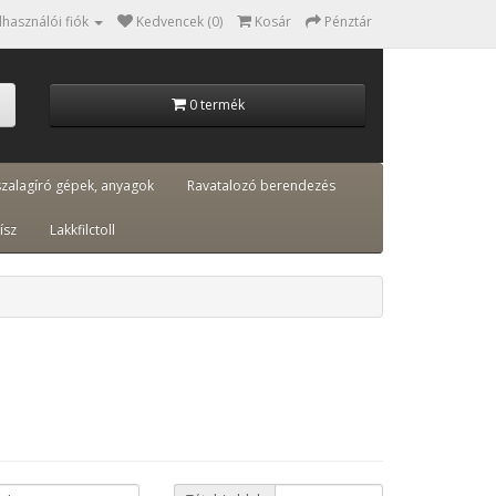
lhasználói fiók
Kedvencek (0)
Kosár
Pénztár
0 termék
szalagíró gépek, anyagok
Ravatalozó berendezés
ísz
Lakkfilctoll