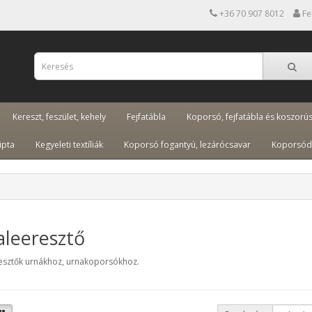
+36 70 907 8012
Fe
Kereszt, feszület, kehely
Fejfatábla
Koporsó, fejfatábla és koszorú
ipta
Kegyeleti textíliák
Koporsó fogantyú, lezárócsavar
Koporsód
aleeresztő
esztők urnákhoz, urnakoporsókhoz.