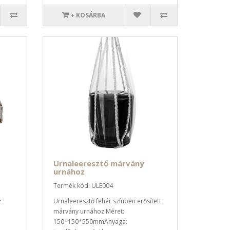
+ KOSÁRBA
Urnaleeresztő márvány
urnához
Termék kód: ULE004
z
Urnaleeresztő fehér színben erősített
márvány urnához.Méret:
150*150*550mmAnyaga: