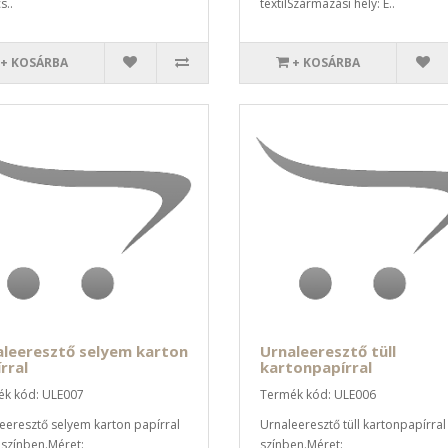
s..
textilSzármazási hely: E..
+ KOSÁRBA
+ KOSÁRBA
aleeresztő selyem karton
Urnaleeresztő tüll
rral
kartonpapírral
k kód: ULE007
Termék kód: ULE006
eeresztő selyem karton papírral
Urnaleeresztő tüll kartonpapírral
 színben.Méret:
színben.Méret: