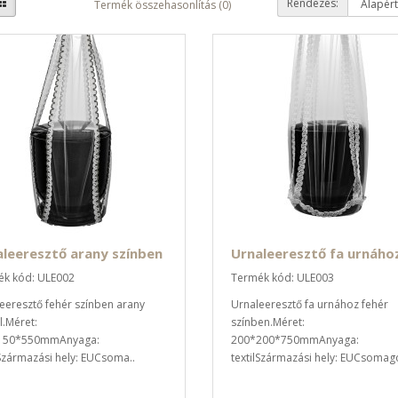
Rendezés:
Termék összehasonlítás (0)
leeresztő arany színben
Urnaleeresztő fa urnáho
k kód: ULE002
Termék kód: ULE003
eeresztő fehér színben arany
Urnaleeresztő fa urnához fehér
l.Méret:
színben.Méret:
150*550mmAnyaga:
200*200*750mmAnyaga:
lSzármazási hely: EUCsoma..
textilSzármazási hely: EUCsomago