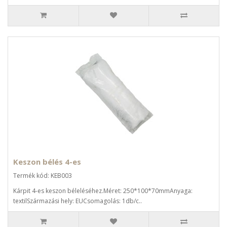
Keszon bélés 4-es
Termék kód: KEB003
Kárpit 4-es keszon béleléséhez.Méret: 250*100*70mmAnyaga:
textilSzármazási hely: EUCsomagolás: 1db/c..