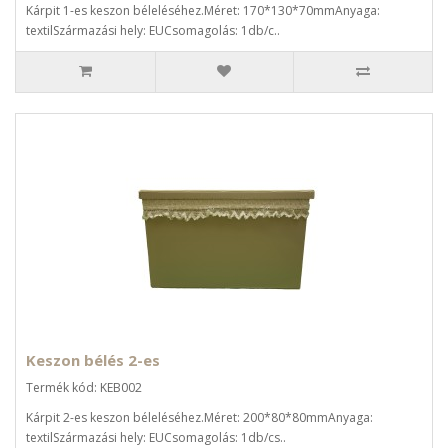
Kárpit 1-es keszon béleléséhez.Méret: 170*130*70mmAnyaga:
textilSzármazási hely: EUCsomagolás: 1db/c..
Keszon bélés 2-es
Termék kód: KEB002
Kárpit 2-es keszon béleléséhez.Méret: 200*80*80mmAnyaga:
textilSzármazási hely: EUCsomagolás: 1db/cs..