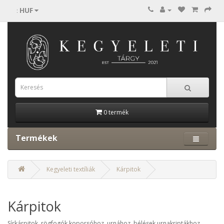
HUF
:
0 termék
Termékek
Kegyeleti textíliák
Kárpitok
Kárpitok
Sírkárpitok, rögfogók koporsóhoz, urnához, bélések urnakriptákhoz.