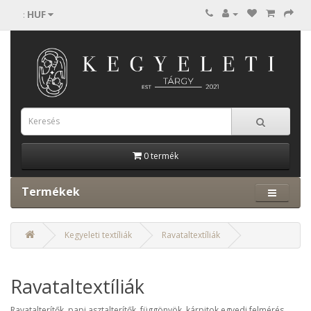
HUF
:
0 termék
Termékek
Kegyeleti textíliák
Ravataltextíliák
Ravataltextíliák
Ravatalterítők, papi asztalterítők, függönyök, kárpitok egyedi felmérés