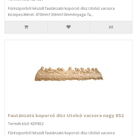
Fűrészporból készült fautánzatú koporsó dísz Utolsó vacsora
közepes.Méret: 470mm130mm10mmAnyaga: fa,..
Fautánzatú koporsó dísz Utolsó vacsora nagy 852
Termék kód: KDF852
Fűrészporból készült fautánzatú koporsó dísz Utolsó vacsora