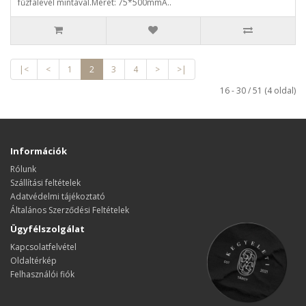
fűzfalevél mintával.Méret: 75*500mmA..
|<
<
1
2
3
4
>
>|
16 - 30 / 51 (4 oldal)
Információk
Rólunk
Szállítási feltételek
Adatvédelmi tájékoztató
Általános Szerződési Feltételek
Ügyfélszolgálat
Kapcsolatfelvétel
Oldaltérkép
Felhasználói fiók