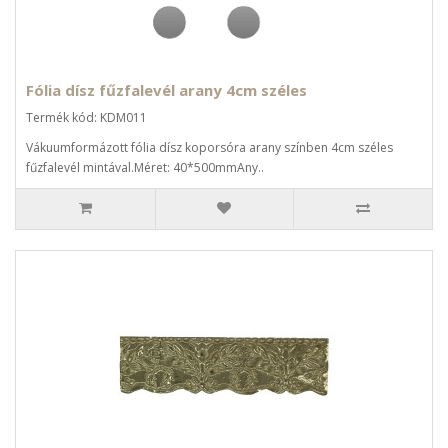
Fólia dísz fűzfalevél arany 4cm széles
Termék kód: KDM011
Vákuumformázott fólia dísz koporsóra arany színben 4cm széles
fűzfalevél mintával.Méret: 40*500mmAny..