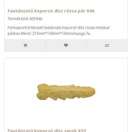
Fautánzatú koporsó dísz rózsa pár 846
Termék kód: KDF846
Fűrészporból készült fautánzatú koporsó dísz rózsa mintával
párban.Méret: 215mm*100mm*10mmAnyaga: fa..
Fautánzatú koporsó dísz sarok 833