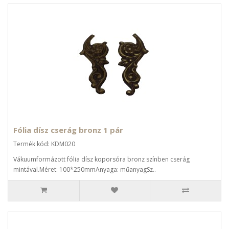
Fólia dísz cserág bronz 1 pár
Termék kód: KDM020
Vákuumformázott fólia dísz koporsóra bronz színben cserág
mintával.Méret: 100*250mmAnyaga: műanyagSz..