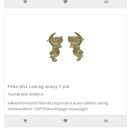
Fólia dísz cserág arany 1 pár
Termék kód: KDM019
Vákuumformázott fólia dísz koporsóra arany színben cserág
mintával.Méret: 100*250mmAnyaga: műanyagSz..