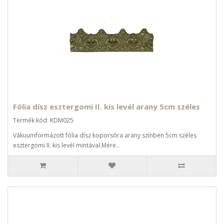
Fólia dísz esztergomi II. kis levél arany 5cm széles
Termék kód: KDM025
Vákuumformázott fólia dísz koporsóra arany színben 5cm széles
esztergomi II. kis levél mintával.Mére..