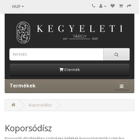
HUF
:
0 termék
Termékek
Koporsódísz
Koporsódísz
Koporsók díszítéséhez szükséges kellékek koporsógyártók számára.