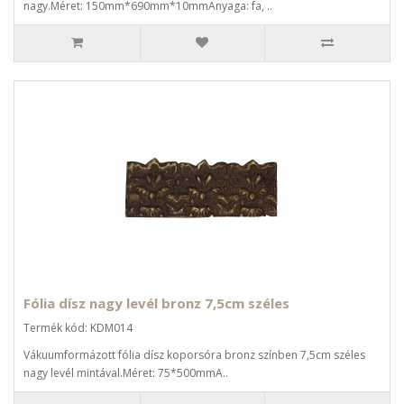
nagy.Méret: 150mm*690mm*10mmAnyaga: fa, ..
Fólia dísz nagy levél bronz 7,5cm széles
Termék kód: KDM014
Vákuumformázott fólia dísz koporsóra bronz színben 7,5cm széles
nagy levél mintával.Méret: 75*500mmA..