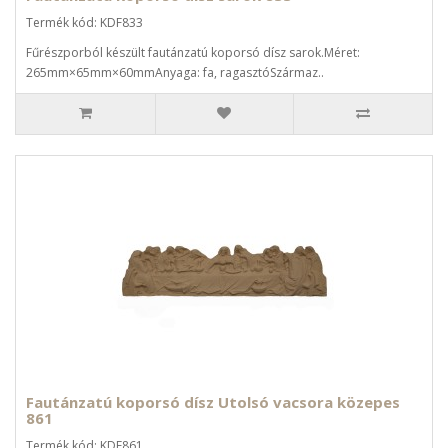
Termék kód: KDF833
Fűrészporból készült fautánzatú koporsó dísz sarok.Méret:
265mm×65mm×60mmAnyaga: fa, ragasztóSzármaz..
Fautánzatú koporsó dísz Utolsó vacsora közepes
861
Termék kód: KDF861