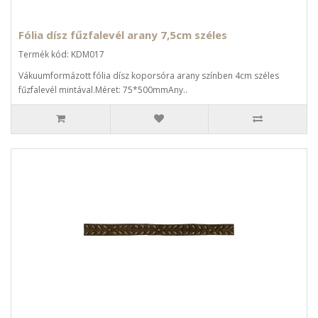
Fólia dísz fűzfalevél arany 7,5cm széles
Termék kód: KDM017
Vákuumformázott fólia dísz koporsóra arany színben 4cm széles
fűzfalevél mintával.Méret: 75*500mmAny..