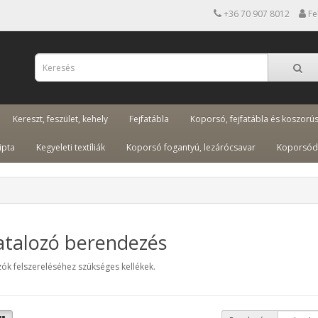
+36 70 907 8012
Fe
Kereszt, feszület, kehely
Fejfatábla
Koporsó, fejfatábla és koszorú
ipta
Kegyeleti textíliák
Koporsó fogantyú, lezárócsavar
Koporsód
atalozó berendezés
ók felszereléséhez szükséges kellékek.