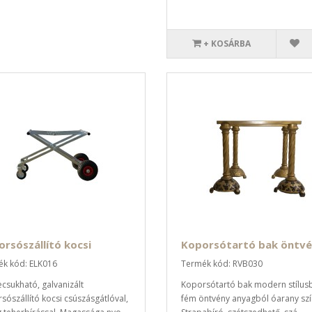
+ KOSÁRBA
rsószállító kocsi
Koporsótartó bak öntv
k kód: ELK016
Termék kód: RVB030
csukható, galvanizált
Koporsótartó bak modern stílus
sószállító kocsi csúszásgátlóval,
fém öntvény anyagból óarany sz