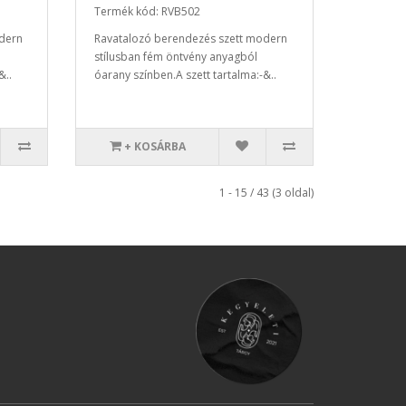
Termék kód: RVB502
dern
Ravatalozó berendezés szett modern
stílusban fém öntvény anyagból
&..
óarany színben.A szett tartalma:-&..
+ KOSÁRBA
1 - 15 / 43 (3 oldal)