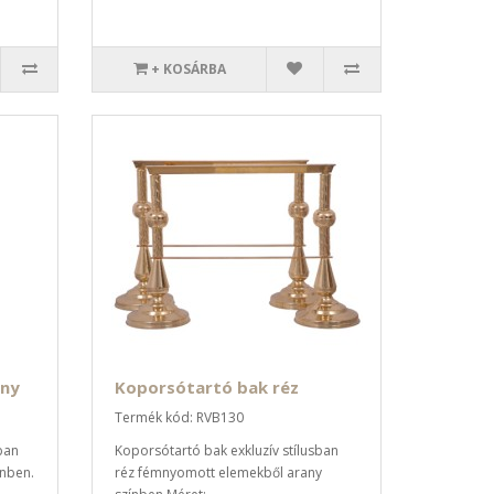
+ KOSÁRBA
ény
Koporsótartó bak réz
Termék kód: RVB130
ban
Koporsótartó bak exkluzív stílusban
ínben.
réz fémnyomott elemekből arany