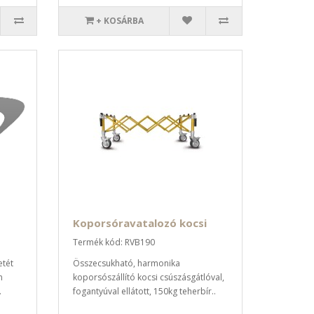
+ KOSÁRBA
Koporsóravatalozó kocsi
Termék kód: RVB190
etét
Összecsukható, harmonika
m
koporsószállító kocsi csúszásgátlóval,
.
fogantyúval ellátott, 150kg teherbír..