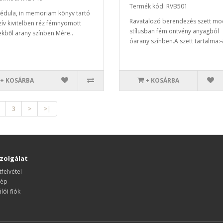
Termék kód: RVB501
cédula, in memoriam könyv tartó
Ravatalozó berendezés szett mo
zív kivitelben réz fémnyomott
stílusban fém öntvény anyagból
kből arany színben.Mére..
óarany színben.A szett tartalma:-
+ KOSÁRBA
+ KOSÁRBA
3
>
>|
zolgálat
felvétel
kép
lói fiók