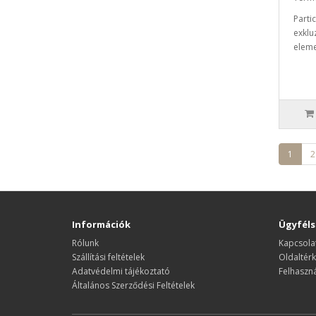
Parti
exklu
eleme
1
2
Információk
Ügyféls
Rólunk
Kapcsolat
Szállítási feltételek
Oldaltér
Adatvédelmi tájékoztató
Felhaszná
Általános Szerződési Feltételek