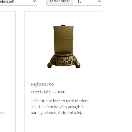
Tétel / oldal:
Fejfatartó
Termék kód: RVB090
Fejfa, sírjelző kereszt tartó modern
stílusban fém öntvény anyagból
et:
óarany színben. A sírjelző a fej..