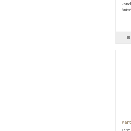
kivit
öntvé
Part
Termé