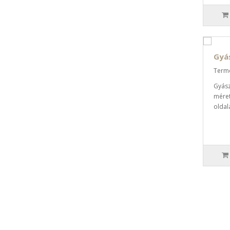
Gyá
Termé
Gyász
méret
oldalá