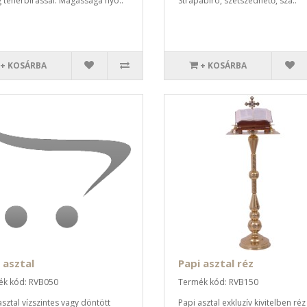
 teherbírással. Magassága nyo..
Strapabíró, szétszedhető, szá..
+ KOSÁRBA
+ KOSÁRBA
 asztal
Papi asztal réz
k kód: RVB050
Termék kód: RVB150
asztal vízszintes vagy döntött
Papi asztal exkluzív kivitelben réz