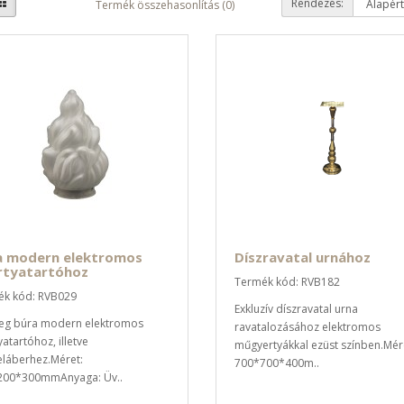
Rendezés:
Termék összehasonlítás (0)
a modern elektromos
Díszravatal urnához
rtyatartóhoz
Termék kód: RVB182
k kód: RVB029
Exkluzív díszravatal urna
eg búra modern elektromos
ravatalozásához elektromos
atartóhoz, illetve
műgyertyákkal ezüst színben.Mér
láberhez.Méret:
700*700*400m..
200*300mmAnyaga: Üv..