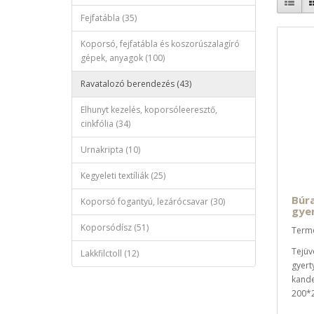
Fejfatábla (35)
Koporsó, fejfatábla és koszorúszalagíró
gépek, anyagok (100)
Ravatalozó berendezés (43)
Elhunyt kezelés, koporsóleeresztő,
cinkfólia (34)
Urnakripta (10)
Kegyeleti textíliák (25)
Búr
Koporsó fogantyú, lezárócsavar (30)
gye
Koporsódísz (51)
Termé
Tejüv
Lakkfilctoll (12)
gyerty
kande
200*