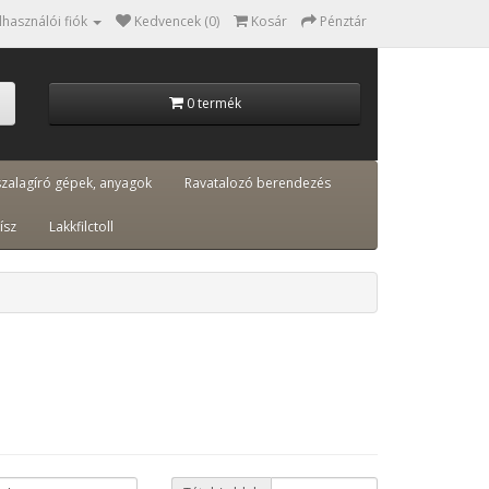
lhasználói fiók
Kedvencek (0)
Kosár
Pénztár
0 termék
szalagíró gépek, anyagok
Ravatalozó berendezés
ísz
Lakkfilctoll