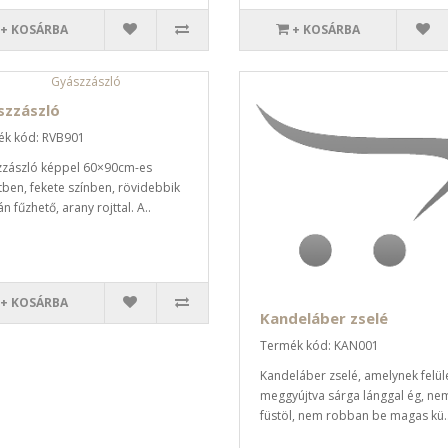
+ KOSÁRBA
+ KOSÁRBA
szzászló
k kód: RVB901
zászló képpel 60×90cm-es
ben, fekete színben, rövidebbik
n fűzhető, arany rojttal. A..
+ KOSÁRBA
Kandeláber zselé
Termék kód: KAN001
Kandeláber zselé, amelynek felül
meggyújtva sárga lánggal ég, ne
füstöl, nem robban be magas kü.