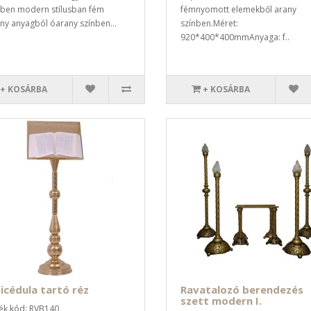
elben modern stílusban fém
fémnyomott elemekből arany
ny anyagból óarany színben...
színben.Méret:
920*400*400mmAnyaga: f..
+ KOSÁRBA
+ KOSÁRBA
icédula tartó réz
Ravatalozó berendezés
szett modern I.
k kód: RVB140