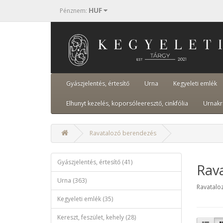
HUF
Pénznem
:
Gyászjelentés, értesítő
Urna
Kegyeleti emlék
Elhunyt kezelés, koporsóleeresztő, cinkfólia
Urnakr
Ravatalozó berendezés
Gyászjelentés, értesítő (41)
Rav
Urna (363)
Ravataloz
Kegyeleti emlék (35)
Kereszt, feszület, kehely (28)