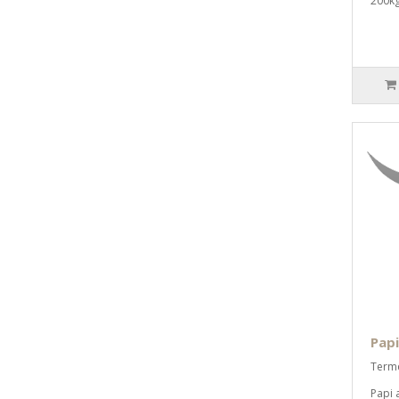
200kg
Papi
Termé
Papi 