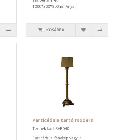
színben.Méret:
1000*300*800mmAnya..
+ KOSÁRBA
Particédula tartó modern
Termék kód: RVB040
Particédula, fénykép vagy in