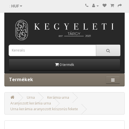
HUF
:
0 termék
Termékek
Urna
Kerámia urna
Aranyozott kerámia urna
Urna kerámia aranyozott koszorús fekete