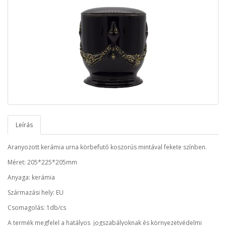
Leírás
Aranyozott kerámia urna körbefutó koszorús mintával fekete színben.
Méret: 205*225*205mm
Anyaga: kerámia
Származási hely: EU
Csomagolás: 1db/cs
A termék megfelel a hatályos jogszabályoknak és környezetvédelmi