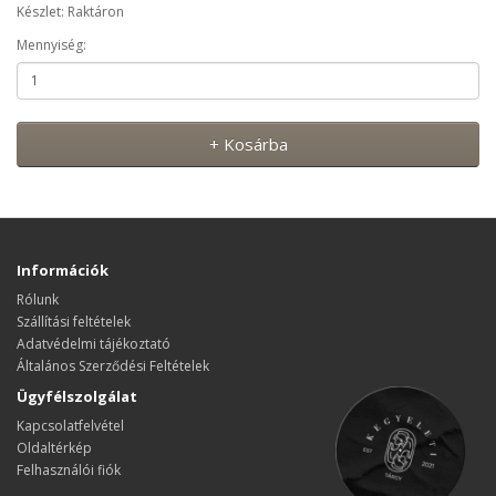
Készlet: Raktáron
Mennyiség:
+ Kosárba
Információk
Rólunk
Szállítási feltételek
Adatvédelmi tájékoztató
Általános Szerződési Feltételek
Ügyfélszolgálat
Kapcsolatfelvétel
Oldaltérkép
Felhasználói fiók