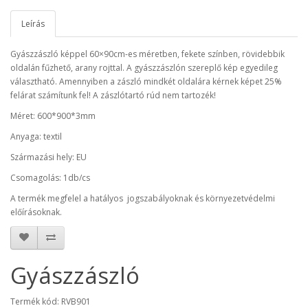
Leírás
Gyászzászló képpel 60×90cm-es méretben, fekete színben, rövidebbik
oldalán fűzhető, arany rojttal. A gyászzászlón szereplő kép egyedileg
választható. Amennyiben a zászló mindkét oldalára kérnek képet 25%
felárat számítunk fel! A zászlótartó rúd nem tartozék!
Méret: 600*900*3mm
Anyaga: textil
Származási hely: EU
Csomagolás: 1db/cs
A termék megfelel a hatályos jogszabályoknak és környezetvédelmi
előírásoknak.
Gyászzászló
Termék kód: RVB901