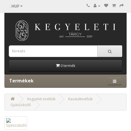
HUF
:
0 termék
Termékek
Kegyeleti textíliák
Ravataltextíliák
Gyászzászló