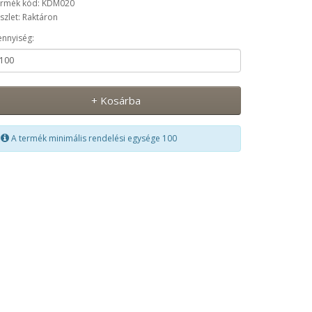
rmék kód: KDM020
szlet: Raktáron
nnyiség:
+ Kosárba
A termék minimális rendelési egysége 100