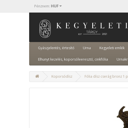
HUF
Pénznem
:
Gyászjelentés, értesítő
Urna
Kegyeleti emlék
Elhunyt kezelés, koporsóleeresztő, cinkfólia
Urnakr
Koporsódísz
Fólia dísz cserág bronz 1 