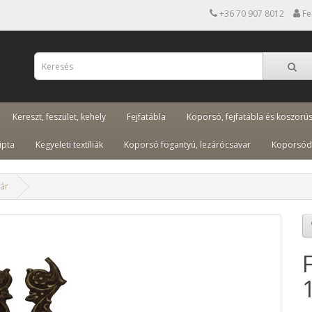
+36 70 907 8012
Fe
Kereszt, feszület, kehely
Fejfatábla
Koporsó, fejfatábla és koszorú
ipta
Kegyeleti textíliák
Koporsó fogantyú, lezárócsavar
Koporsód
pár