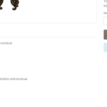
Te
Ké
Me
mintával.
édelmi előírásoknak.