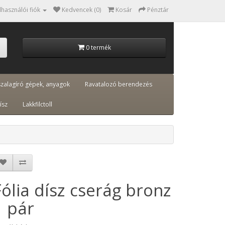
lhasználói fiók
Kedvencek (0)
Kosár
Pénztár
0 termék
szalagíró gépek, anyagok
Ravatalozó berendezés
ísz
Lakkfilctoll
Fólia dísz cserág bronz
1 pár