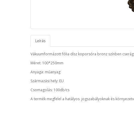
Leírás
Vákuumformázott fólia dísz koporsóra bronz színben cserág 
Méret: 100*250mm
Anyaga: műanyag
Származási hely: EU
Csomagolás: 100db/cs
A termék megfelel a hatályos jogszabályoknak és környezetv