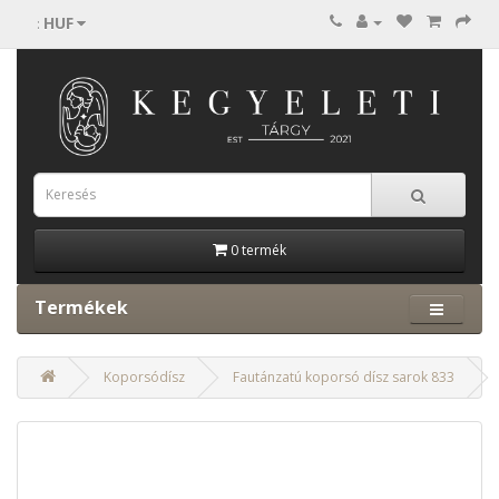
HUF
:
0 termék
Termékek
Koporsódísz
Fautánzatú koporsó dísz sarok 833