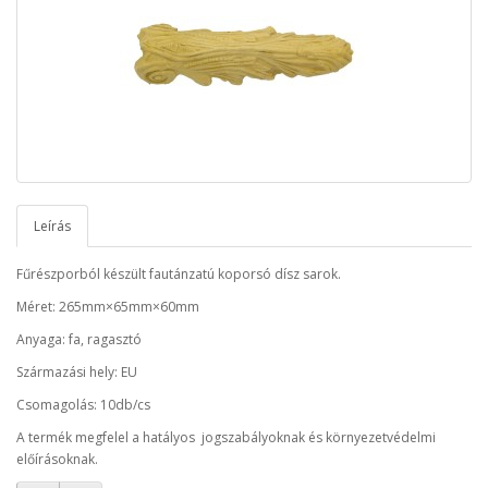
Leírás
Fűrészporból készült fautánzatú koporsó dísz sarok.
Méret: 265mm×65mm×60mm
Anyaga: fa, ragasztó
Származási hely: EU
Csomagolás: 10db/cs
A termék megfelel a hatályos jogszabályoknak és környezetvédelmi
előírásoknak.