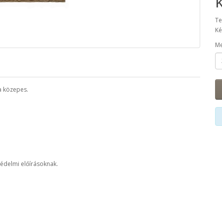
Te
Ké
Me
a közepes.
édelmi előírásoknak.