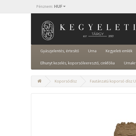
HUF
Pénznem
:
Gyászjelentés, értesítő
Urna
Kegyeleti emlék
Elhunyt kezelés, koporsóleeresztő, cinkfólia
Urnakr
Koporsódísz
Fautánzatú koporsó dísz U