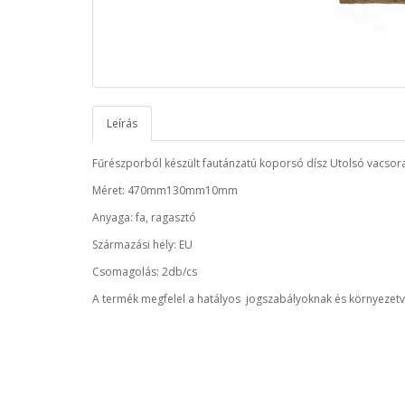
Leírás
Fűrészporból készült fautánzatú koporsó dísz Utolsó vacsor
Méret: 470mm130mm10mm
Anyaga: fa, ragasztó
Származási hely: EU
Csomagolás: 2db/cs
A termék megfelel a hatályos jogszabályoknak és környezetv