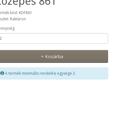
közepes 861
rmék kód: KDF861
szlet: Raktáron
nnyiség:
+ Kosárba
A termék minimális rendelési egysége 2