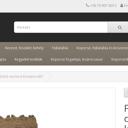
+36 70 907 8012
Fe
Kereszt, feszület, kehely
Fejfatábla
Koporsó, fejfatábla és koszorú
ipta
Kegyeleti textíliák
Koporsó fogantyú, lezárócsavar
Koporsód
tolsó vacsora közepes 861