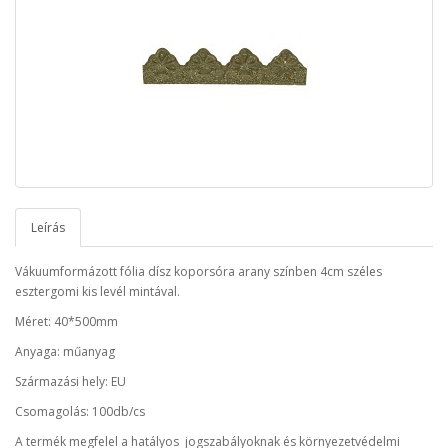
Leírás
Vákuumformázott fólia dísz koporsóra arany színben 4cm széles
esztergomi kis levél mintával.
Méret: 40*500mm
Anyaga: műanyag
Származási hely: EU
Csomagolás: 100db/cs
A termék megfelel a hatályos jogszabályoknak és környezetvédelmi