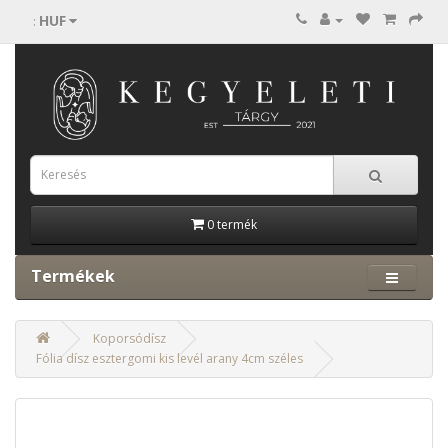
HUF
:
0 termék
Termékek
Koporsódísz
Fólia dísz esztergomi kis levél arany 4cm széles