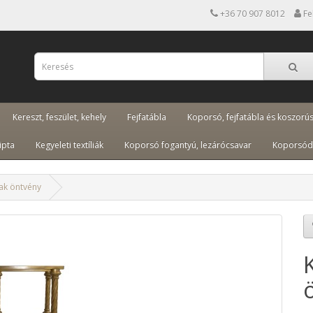
+36 70 907 8012
Fe
Kereszt, feszület, kehely
Fejfatábla
Koporsó, fejfatábla és koszorú
ipta
Kegyeleti textíliák
Koporsó fogantyú, lezárócsavar
Koporsód
ak öntvény