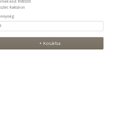
rmék kód: RVB030
szlet: Raktáron
nnyiség:
+ Kosárba