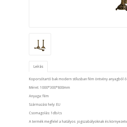
Leírás
Koporsótartó bak modern stílusban fém öntvény anyagból óara
Méret: 1000*300*800mm
Anyaga: fém
Származási hely: EU
Csomagolás: 1db/cs
A termék megfelel a hatályos jogszabályoknak és környezetv