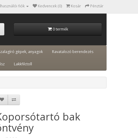
lhasználói fiók
Kedvencek (0)
Kosár
Pénztár
0 termék
szalagíró gépek, anyagok
Ravatalozó berendezés
ísz
Lakkfilctoll
Koporsótartó bak
öntvény