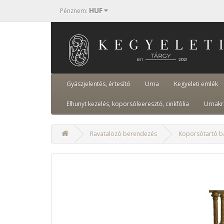
HUF
Pénznem
:
Gyászjelentés, értesítő
Urna
Kegyeleti emlék
Elhunyt kezelés, koporsóleeresztő, cinkfólia
Urnakr
Ravatalozó berendezés
Koporsótartó b